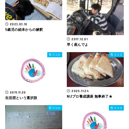
2023.03.10
5歳児の絵本からの解釈
2017.12.01
早く産んでよ
母ゴコロ
母ゴコロ
2025.11.24
2019.11.20
MJプロ養成講座 無事終了★
生活団という選択肢
母ゴコロ
母ゴコロ