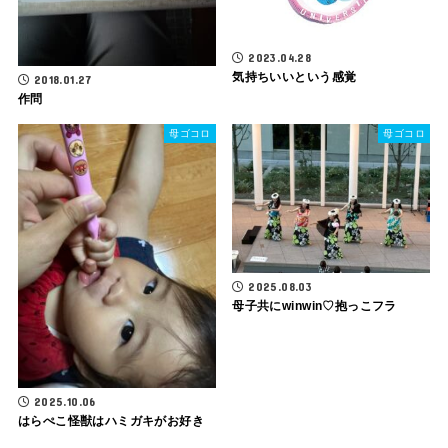
2023.04.28
気持ちいいという感覚
2018.01.27
作問
母ゴコロ
母ゴコロ
2025.08.03
母子共にwinwin♡抱っこフラ
2025.10.06
はらぺこ怪獣はハミガキがお好き