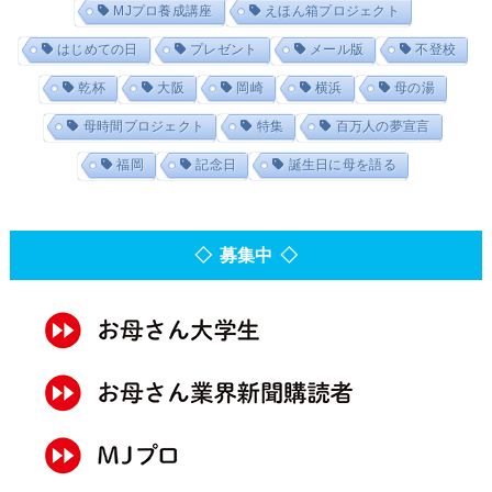
MJプロ養成講座
えほん箱プロジェクト
はじめての日
プレゼント
メール版
不登校
乾杯
大阪
岡崎
横浜
母の湯
母時間プロジェクト
特集
百万人の夢宣言
福岡
記念日
誕生日に母を語る
◇ 募集中 ◇