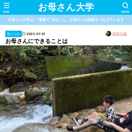
お母さん大学
MENU
SEARCH
お母さん大学は、“孤育て”をなくし、お母さんの笑顔をつなげています
2025.07.01
髙田沙織
母ゴコロ
お母さんにできることは