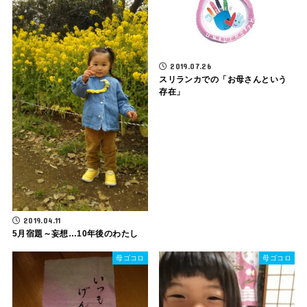
2019.07.26
スリランカでの「お母さんという
存在」
2019.04.11
5月宿題～妄想…10年後のわたし
母ゴコロ
母ゴコロ