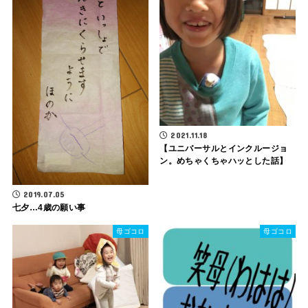
2021.11.18
【ユニバーサルとインクルージョ
ン。めちゃくちゃハッとした話】
2019.07.05
七夕…4歳の願い事
母ゴコロ
母ゴコロ