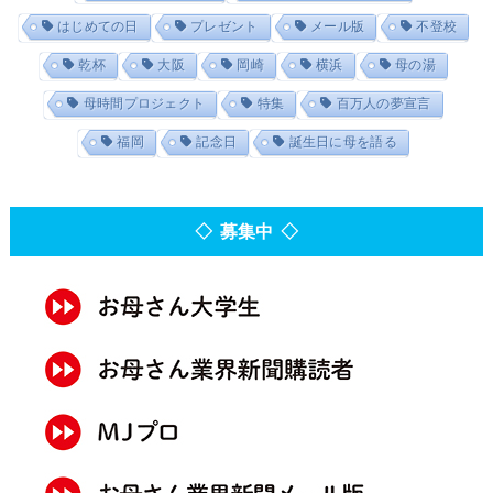
はじめての日
プレゼント
メール版
不登校
乾杯
大阪
岡崎
横浜
母の湯
母時間プロジェクト
特集
百万人の夢宣言
福岡
記念日
誕生日に母を語る
◇ 募集中 ◇