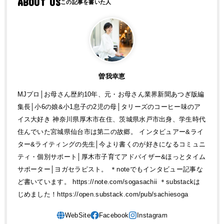
ABOUT US
曽我幸恵
MJプロ│お母さん歴約10年、元・お母さん業界新聞あつぎ版編
集長│小6の娘&小1息子の2児の母│タリーズのコーヒー味のア
イス大好き 神奈川県厚木市在住、茨城県水戸市出身、学生時代
住んでいた宮城県仙台市は第二の故郷。 インタビュアー&ライ
ター&ライティングの先生│今より書くのが好きになるコミュニ
ティ・個別サポート│厚木市子育てアドバイザー&ほっとタイム
サポーター│ヨガセラピスト。 ＊noteでもインタビュー記事な
ど書いています。 https://note.com/sogasachii ＊substackは
じめました！https://open.substack.com/pub/sachiesoga