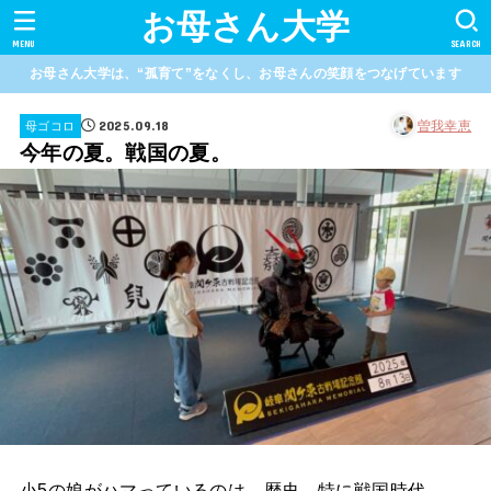
お母さん大学
MENU
SEARCH
お母さん大学は、“孤育て”をなくし、お母さんの笑顔をつなげています
2025.09.18
曽我幸恵
母ゴコロ
今年の夏。戦国の夏。
小5の娘がハマっているのは、歴史、特に戦国時代。