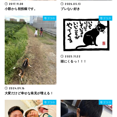
2017.11.08
2026.05.13
小郡から初投稿です。
ブレない好き
母ゴコロ
母ゴコロ
2025.11.22
頭にくるっ！！！
2024.09.16
大変だけど幸せな発見が増える！
母ゴコロ
母ゴコロ