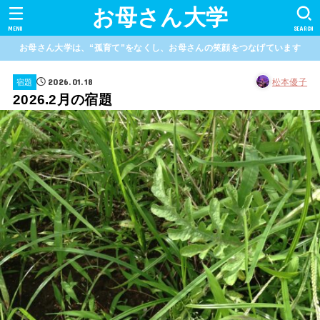
お母さん大学
MENU
SEARCH
お母さん大学は、“孤育て”をなくし、お母さんの笑顔をつなげています
2026.01.18
松本優子
宿題
2026.2月の宿題