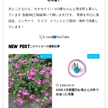
松本優子
夫とこどもたち、セキセイインコの燦ちゃんと潜太郎と暮らし
ています 音曲師(三味線弾いて唄います)です。 寄席を中心に落
語会、コンサート、ライブ、イベントにて国内・海外で演奏し
ています！
NEW POST
母ゴコロ
母ゴコロ
2026.03.13
2026.3月宿題①お母さん大学で
出会った言葉