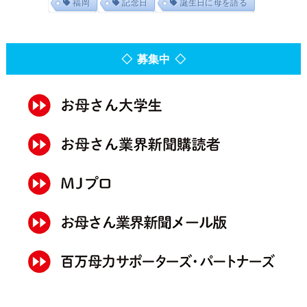
福岡
記念日
誕生日に母を語る
◇ 募集中 ◇