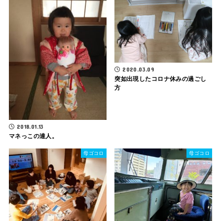
2020.03.09
突如出現したコロナ休みの過ごし
方
2018.01.13
マネっこの達人。
母ゴコロ
母ゴコロ