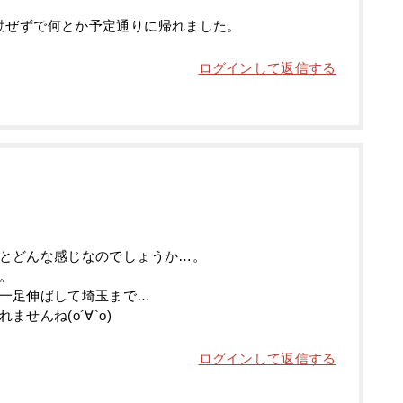
。
動ぜずで何とか予定通りに帰れました。
ログインして返信する
とどんな感じなのでしょうか…。
。
一足伸ばして埼玉まで…
せんね(о´∀`о)
ログインして返信する