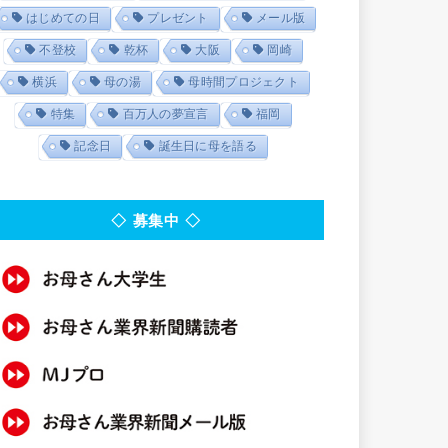
はじめての日
プレゼント
メール版
不登校
乾杯
大阪
岡崎
横浜
母の湯
母時間プロジェクト
特集
百万人の夢宣言
福岡
記念日
誕生日に母を語る
◇ 募集中 ◇