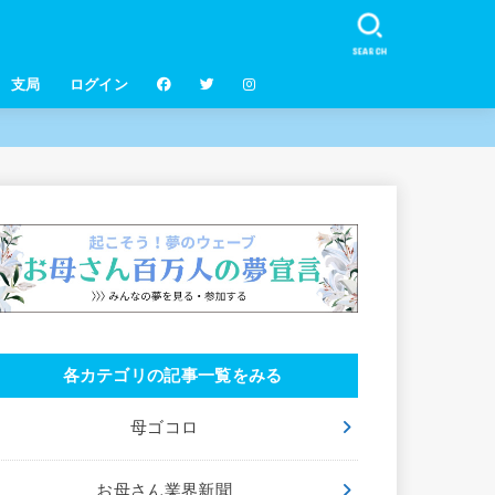
SEARCH
支局
ログイン
各カテゴリの記事一覧をみる
母ゴコロ
お母さん業界新聞