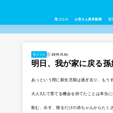
母ゴコロ
お母さん業界新聞
百
2019.11.24
母ゴコロ
明日、我が家に戻る孫
あっという間に新生児期は過ぎ去り、もう
大人3人で育てる機会を持てたことは本当に
飲む、出す、寝るだけの赤ちゃんからたく