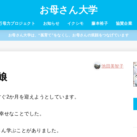
お母さん大学
万母力プロジェクト
お知らせ
イクシモ
藤本裕子
協賛企業
お母さん大学は、“孤育て”をなくし、お母さんの笑顔をつなげています
池田美智子
娘
すぐ2か月を迎えようとしています。
幸せなことでした。
さん学ぶことがありました。