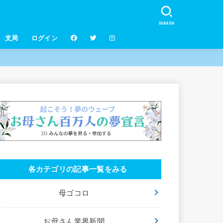
SEARCH
支局
ログイン
各カテゴリの記事一覧をみる
母ゴコロ
お母さん業界新聞