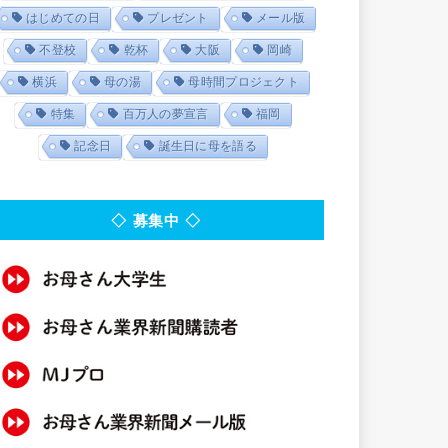
はじめての日
プレゼント
メール版
不登校
乾杯
大阪
岡崎
横浜
母の湯
母時間プロジェクト
特集
百万人の夢宣言
福岡
記念日
誕生日に母を語る
◇ 募集中 ◇