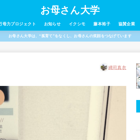
お母さん大学
万母力プロジェクト
お知らせ
イクシモ
藤本裕子
協賛企業
お母さん大学は、“孤育て”をなくし、お母さんの笑顔をつなげています
縄司真衣