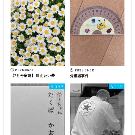
2026.06.16
2026.06.02
【7月号宿題】 叶えたい夢
分度器事件
母ゴコロ
母ゴコロ