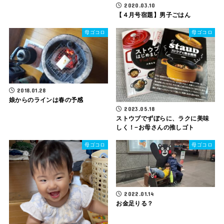
2020.03.10
【４月号宿題】男子ごはん
母ゴコロ
母ゴコロ
2018.01.28
娘からのラインは春の予感
2023.05.18
ストウブでずぼらに、ラクに美味
しく！−お母さんの推しゴト
母ゴコロ
母ゴコロ
2022.01.14
お金足りる？