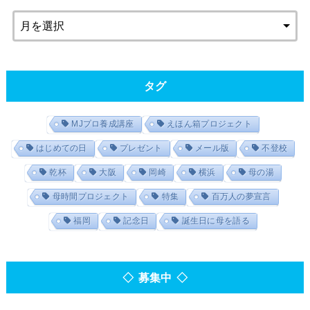
タグ
MJプロ養成講座
えほん箱プロジェクト
はじめての日
プレゼント
メール版
不登校
乾杯
大阪
岡崎
横浜
母の湯
母時間プロジェクト
特集
百万人の夢宣言
福岡
記念日
誕生日に母を語る
◇ 募集中 ◇