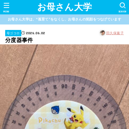
お母さん大学
MENU
SEARCH
お母さん大学は、“孤育て”をなくし、お母さんの笑顔をつなげています
2026.06.02
田久保薫子
母ゴコロ
分度器事件