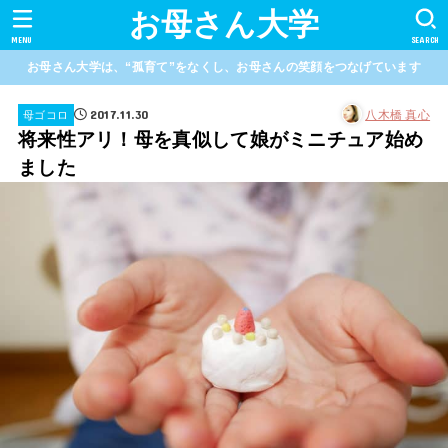
お母さん大学
MENU
SEARCH
お母さん大学は、“孤育て”をなくし、お母さんの笑顔をつなげています
2017.11.30
八木橋 真心
母ゴコロ
将来性アリ！母を真似して娘がミニチュア始め
ました