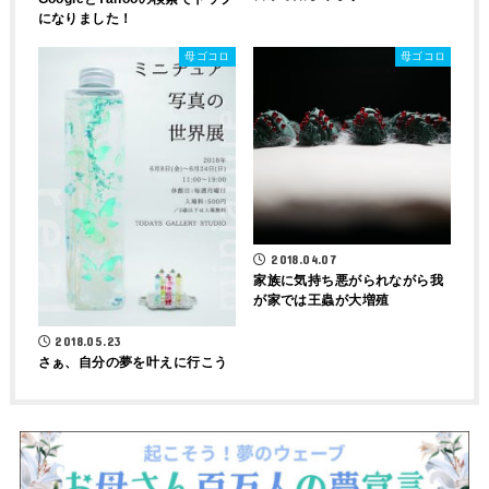
になりました！
母ゴコロ
母ゴコロ
2018.04.07
家族に気持ち悪がられながら我
が家では王蟲が大増殖
2018.05.23
さぁ、自分の夢を叶えに行こう