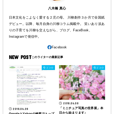
八木橋 真心
日本文化をこよなく愛する２児の母。 川柳創作３か月で全国紙
デビュー。以降、毎月自身の川柳コラム掲載中。 笑いあり涙あ
りの子育てを川柳を交えながら、ブログ、FaceBook、
Instagramで発信中。
NEW POST
母ゴコロ
母ゴコロ
2018.06.08
「ミニチュア写真の世界展」本
2018.06.28
日から始まります♪
GoogleとYahooの検索でトップ