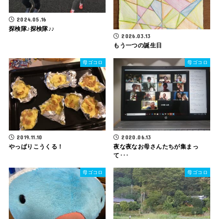
2024.05.16
探検隊♪探検隊♪♪
2026.03.13
もう一つの誕生日
母ゴコロ
母ゴコロ
2019.11.10
2020.06.13
やっぱりこうくる！
夜な夜なお母さんたちが集まっ
て･･･
母ゴコロ
母ゴコロ