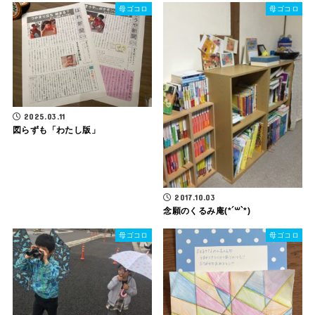
母ゴコロ
母ゴコロ
2025.03.11
図らずも「わたし版」
2017.10.03
念願のくるみ庵(*´꒳`*)
母ゴコロ
母ゴコロ