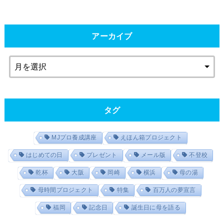
アーカイブ
タグ
MJプロ養成講座
えほん箱プロジェクト
はじめての日
プレゼント
メール版
不登校
乾杯
大阪
岡崎
横浜
母の湯
母時間プロジェクト
特集
百万人の夢宣言
福岡
記念日
誕生日に母を語る