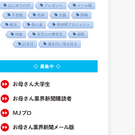
はじめての日
プレゼント
メール版
不登校
乾杯
大阪
岡崎
横浜
母の湯
母時間プロジェクト
特集
百万人の夢宣言
福岡
記念日
誕生日に母を語る
◇ 募集中 ◇