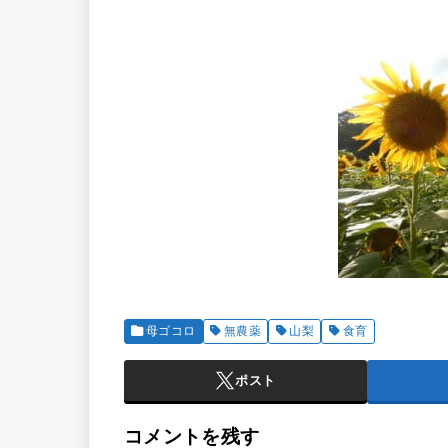
母ゴコロ
無農薬
山梨
食育
ポスト
コメントを残す