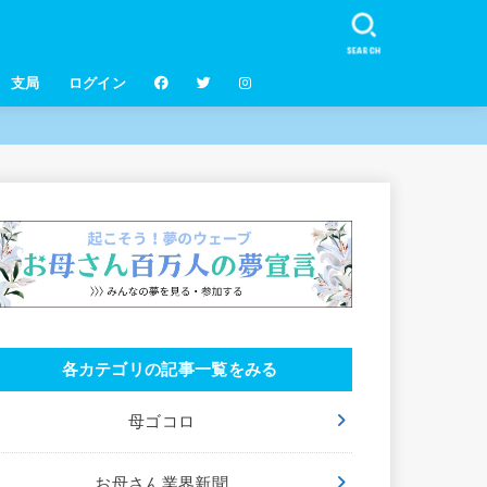
SEARCH
支局
ログイン
各カテゴリの記事一覧をみる
母ゴコロ
お母さん業界新聞