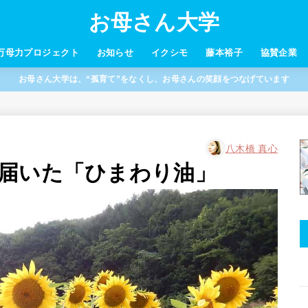
お母さん大学
万母力プロジェクト
お知らせ
イクシモ
藤本裕子
協賛企業
お母さん大学は、“孤育て”をなくし、お母さんの笑顔をつなげています
八木橋 真心
届いた「ひまわり油」