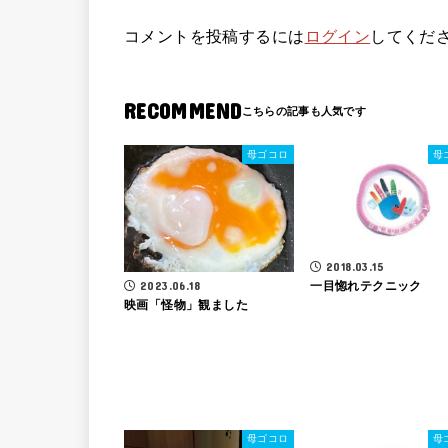
コメントを投稿するには
ログイン
してくだ
RECOMMEND
母ゴコロ
母
2018.03.15
2023.06.18
一目惚れテクニック
映画「怪物」観ました
母ゴコロ
母