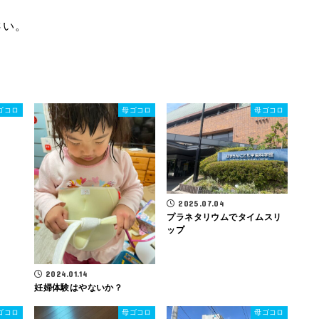
さい。
ゴコロ
母ゴコロ
母ゴコロ
2025.07.04
プラネタリウムでタイムスリ
ップ
2024.01.14
妊婦体験はやないか？
ゴコロ
母ゴコロ
母ゴコロ