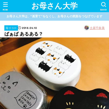
お母さん大学
MENU
SEARCH
お母さん大学は、“孤育て”をなくし、お母さんの笑顔をつなげています
2018.04.10
土居千奈美
母ゴコロ
ばぁば あるある？