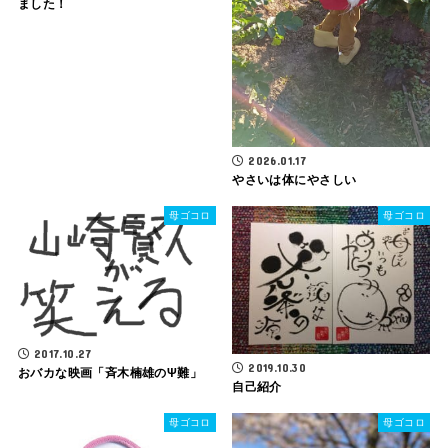
ました！
2026.01.17
やさいは体にやさしい
母ゴコロ
母ゴコロ
2017.10.27
2019.10.30
おバカな映画「斉木楠雄のΨ難」
自己紹介
母ゴコロ
母ゴコロ