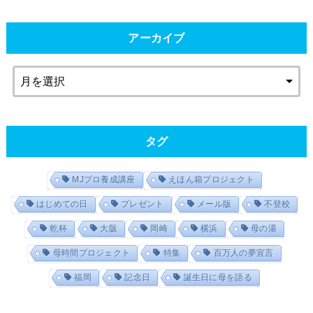
アーカイブ
タグ
MJプロ養成講座
えほん箱プロジェクト
はじめての日
プレゼント
メール版
不登校
乾杯
大阪
岡崎
横浜
母の湯
母時間プロジェクト
特集
百万人の夢宣言
福岡
記念日
誕生日に母を語る