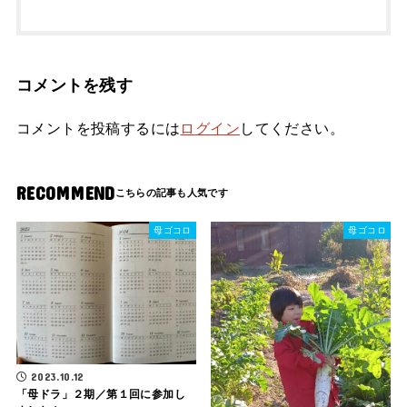
コメントを残す
コメントを投稿するには
ログイン
してください。
RECOMMEND
母ゴコロ
母ゴコロ
2023.10.12
「母ドラ」２期／第１回に参加し