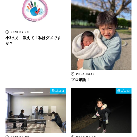
2018.04.28
小3の方 教えて！私はダメです
か？
2023.04.19
プロ爆誕！
母ゴコロ
母ゴコロ