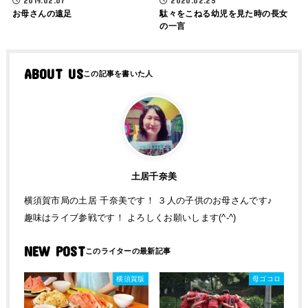
2019.02.07
2020.02.25
お母さんの遠足
駄々をこねる幼児を見た時の長女
の一言
ABOUT US
土居千奈美
横須賀市局の土居 千奈美です！ ３人の子供のお母さんです♪
趣味はライブ参戦です！ よろしくお願いします(^-^)
NEW POST
横須賀版
母ゴコロ