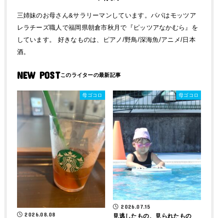
三姉妹のお母さん&サラリーマンしています。パパはモッツア
レラチーズ職人で福岡県朝倉市秋月で『ピッツアなかむら』を
しています。 好きなものは、ピアノ/野鳥/深海魚/アニメ/日本
酒。
NEW POST
母ゴコロ
母ゴコロ
2026.07.15
2026.08.08
見逃したもの、見られたもの