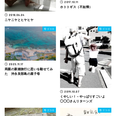
2017.10.11
ホトトギス（不如帰）
2018.06.04
ニヤニヤとヒヤヒヤ
母ゴコロ
母ゴコロ
2025.11.17
両親の新婚旅行に思いを馳せてみ
た 沖永良部島の屋子母
2019.10.07
くやしい！－やっぱりすごいよ
◯◯◯さんリターンズ
母ゴコロ
母ゴコロ