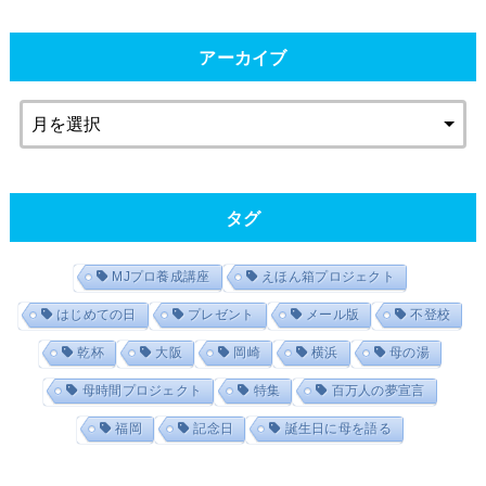
アーカイブ
タグ
MJプロ養成講座
えほん箱プロジェクト
はじめての日
プレゼント
メール版
不登校
乾杯
大阪
岡崎
横浜
母の湯
母時間プロジェクト
特集
百万人の夢宣言
福岡
記念日
誕生日に母を語る