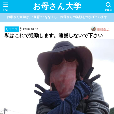
お母さん大学
MENU
SEARCH
お母さん大学は、“孤育て”をなくし、お母さんの笑顔をつなげています
2018.04.15
中村泰子
母ゴコロ
私はこれで通勤します。逮捕しないで下さい