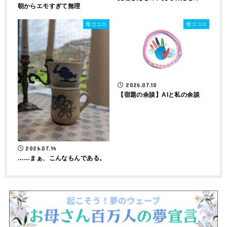
朝からエモすぎて無理
母ゴコロ
母ゴコロ
2026.07.10
【宿題の余談】AIと私の余談
2026.07.14
……まぁ、こんなもんである。