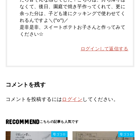
なくて、後日、園庭で焼き芋作ってくれて、更に
余った分は、子ども達にクッキングで使わせてく
れるんですよ＼(^o^)／
是非是非、スイートポテトお子さんと作ってみて
ください☆
ログインして返信する
コメントを残す
コメントを投稿するには
ログイン
してください。
RECOMMEND
母ゴコロ
母ゴコロ