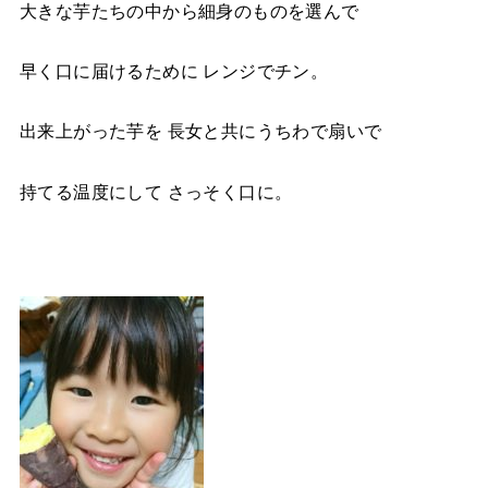
大きな芋たちの中から細身のものを選んで
早く口に届けるために レンジでチン。
出来上がった芋を 長女と共にうちわで扇いで
持てる温度にして さっそく口に。