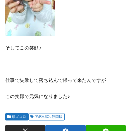
そしてこの笑顔♪
仕事で失敗して落ち込んで帰って来たんですが
この笑顔で元気になりました♪
母ゴコロ
PARASOL静岡版