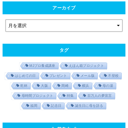
アーカイブ
タグ
MJプロ養成講座
えほん箱プロジェクト
はじめての日
プレゼント
メール版
不登校
乾杯
大阪
岡崎
横浜
母の湯
母時間プロジェクト
特集
百万人の夢宣言
福岡
記念日
誕生日に母を語る