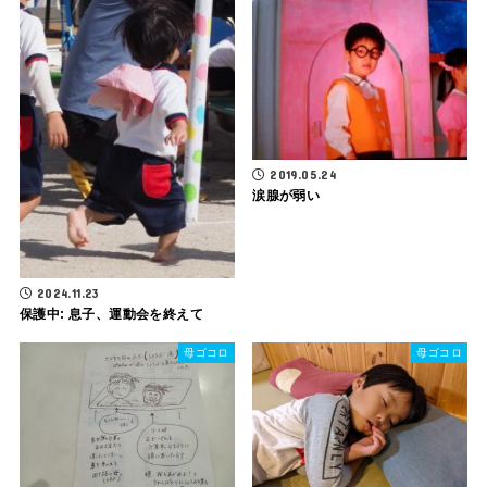
2019.05.24
涙腺が弱い
2024.11.23
保護中: 息子、運動会を終えて
母ゴコロ
母ゴコロ