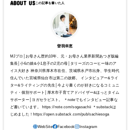
ABOUT US
曽我幸恵
MJプロ│お母さん歴約10年、元・お母さん業界新聞あつぎ版編
集長│小6の娘&小1息子の2児の母│タリーズのコーヒー味のア
イス大好き 神奈川県厚木市在住、茨城県水戸市出身、学生時代
住んでいた宮城県仙台市は第二の故郷。 インタビュアー&ライ
ター&ライティングの先生│今より書くのが好きになるコミュニ
ティ・個別サポート│厚木市子育てアドバイザー&ほっとタイム
サポーター│ヨガセラピスト。 ＊noteでもインタビュー記事な
ど書いています。 https://note.com/sogasachii ＊substackは
じめました！https://open.substack.com/pub/sachiesoga