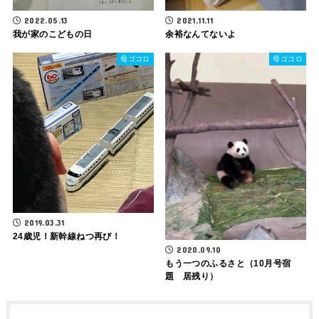
2022.05.13
2021.11.11
我が家のこどもの日
余裕なんてないよ
母ゴコロ
母ゴコロ
2019.03.31
24歳児！新幹線ねつ再び！
2020.09.10
もう一つのふるさと（10月号宿
題 居残り）