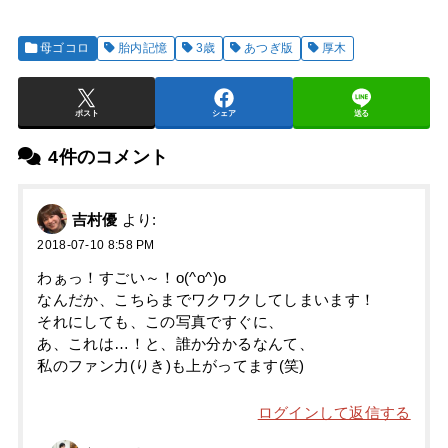
母ゴコロ
胎内記憶
3歳
あつぎ版
厚木
ポスト
シェア
送る
4件のコメント
吉村優
より:
2018-07-10 8:58 PM
わぁっ！すごい～！o(^o^)o
なんだか、こちらまでワクワクしてしまいます！
それにしても、この写真ですぐに、
あ、これは…！と、誰か分かるなんて、
私のファン力(りき)も上がってます(笑)
ログインして返信する