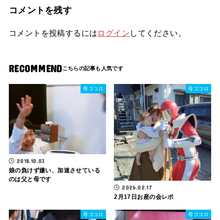
コメントを残す
コメントを投稿するには
ログイン
してください。
RECOMMEND
母ゴコロ
母ゴコロ
2018.10.03
娘の負けず嫌い、加速させている
のは父と母です
2026.02.17
2月17日お産の会レポ
母ゴコロ
母ゴコロ