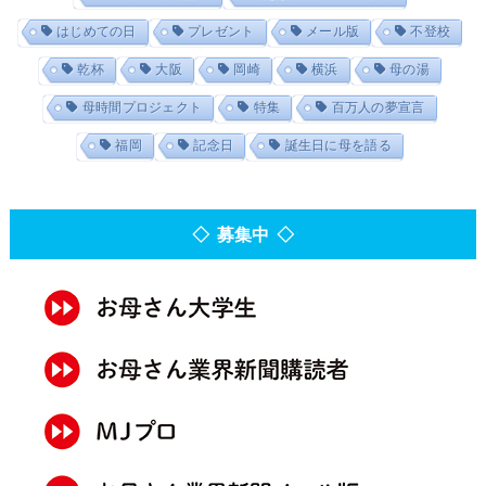
はじめての日
プレゼント
メール版
不登校
乾杯
大阪
岡崎
横浜
母の湯
母時間プロジェクト
特集
百万人の夢宣言
福岡
記念日
誕生日に母を語る
◇ 募集中 ◇