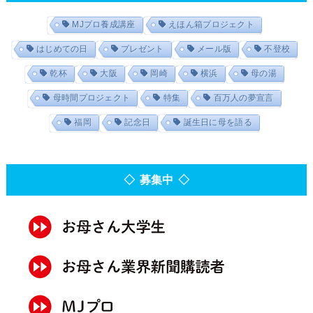
MJプロ養成講座
えほん箱プロジェクト
はじめての日
プレゼント
メール版
不登校
乾杯
大阪
岡崎
横浜
母の湯
母時間プロジェクト
特集
百万人の夢宣言
福岡
記念日
誕生日に母を語る
◇ 募集中 ◇