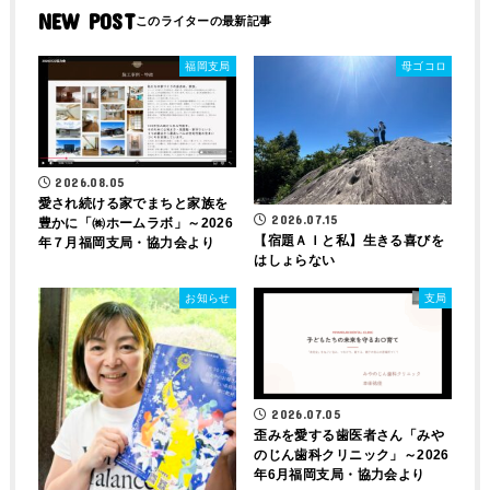
NEW POST
福岡支局
母ゴコロ
2026.08.05
愛され続ける家でまちと家族を
2026.07.15
豊かに「㈱ホームラボ」～2026
【宿題ＡＩと私】生きる喜びを
年７月福岡支局・協力会より
はしょらない
お知らせ
支局
2026.07.05
歪みを愛する歯医者さん「みや
のじん歯科クリニック」～2026
年6月福岡支局・協力会より