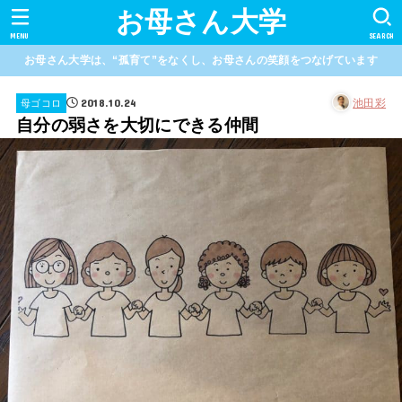
お母さん大学
MENU
SEARCH
お母さん大学は、“孤育て”をなくし、お母さんの笑顔をつなげています
2018.10.24
池田彩
母ゴコロ
自分の弱さを大切にできる仲間