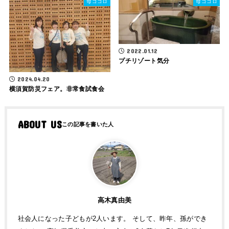
母ゴコロ
母ゴコロ
2022.01.12
プチリゾート気分
2024.04.20
横須賀防災フェア。非常食試食会
ABOUT US
高木真由美
社会人になった子どもが2人います。 そして、昨年、孫ができ