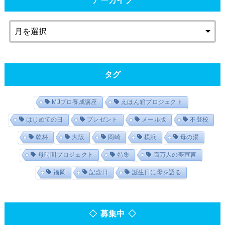
アーカイブ
タグ
MJプロ養成講座
えほん箱プロジェクト
はじめての日
プレゼント
メール版
不登校
乾杯
大阪
岡崎
横浜
母の湯
母時間プロジェクト
特集
百万人の夢宣言
福岡
記念日
誕生日に母を語る
◇ 募集中 ◇