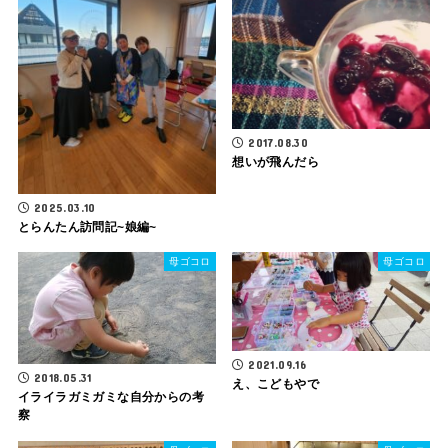
2017.08.30
想いが飛んだら
2025.03.10
とらんたん訪問記~娘編~
母ゴコロ
母ゴコロ
2021.09.16
2018.05.31
え、こどもやで
イライラガミガミな自分からの考
察