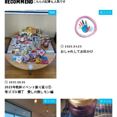
RECOMMEND
乾杯
母ゴコロ
2025.04.25
おしゃれしてお出かけ
2023.08.05
2023年乾杯イベント振り返り①
母ゴゴロ横丁 愛しの推しモン編
母ゴコロ
母ゴコロ