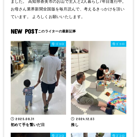
ました。 高知県香美市のお山で主人と2人暮らし7年目進行中。
お母さん業界新聞全国版を毎月読んで、考えるきっかけを頂い
ています。 よろしくお願いいたします。
NEW POST
母ゴコロ
母ゴコロ
2025.08.31
2024.12.03
初めて手を繋いだ日
推し
母ゴコロ
母ゴコロ