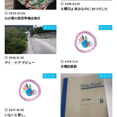
2018.04.12
土曜日は 体みなのに ねつだした
2023.09.06
わが家の防災準備点検日
母ゴコロ
母ゴコロ
2018.12.02
2019.11.11
デイ・ケア デビュー
月曜症候群
母ゴコロ
母ゴコロ
2017.10.05
いないと寂し。