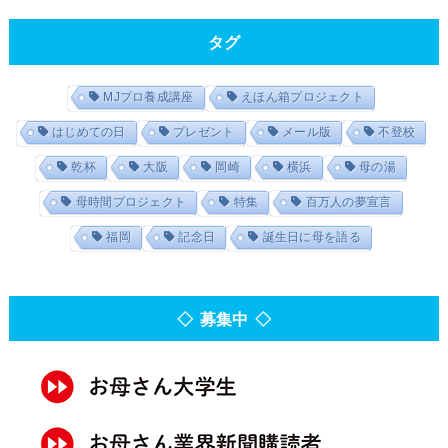
タグ
MJプロ養成講座
えほん箱プロジェクト
はじめての日
プレゼント
メール版
不登校
乾杯
大阪
岡崎
横浜
母の湯
母時間プロジェクト
特集
百万人の夢宣言
福岡
記念日
誕生日に母を語る
◇ 募集中 ◇