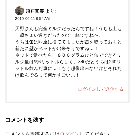
須戸真美
より:
2019-06-11 9:54 AM
天野さんも完全ミルクだったんですね！うちも上も
一歳ちょい過ぎだったので一緒ですね〜。
うちは缶は即座に捨ててましたが缶を取っておくと
新たに壁かベッドが出来そうですね…！
ネットで調べたら、８００グラムひと缶でできるミ
ルク量は約6リットルらしく、×40だとうちは240リ
ットル飲んだ事に…！もう想像出来ないけどそれだ
け飲んでるって何かすごい…！
ログインして返信する
コメントを残す
コメントを投稿するには
ログイン
してください。