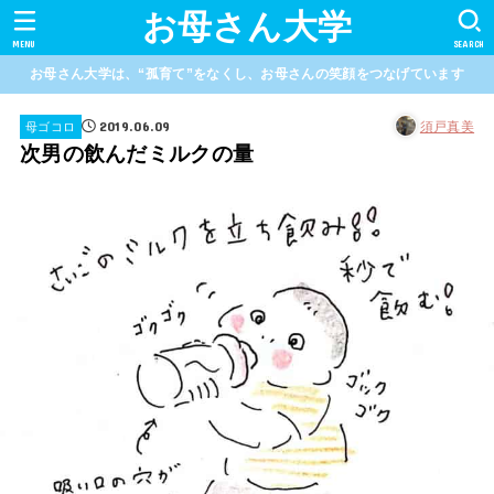
お母さん大学
MENU
SEARCH
お母さん大学は、“孤育て”をなくし、お母さんの笑顔をつなげています
2019.06.09
須戸真美
母ゴコロ
次男の飲んだミルクの量