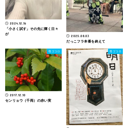
2024.12.16
「小さく試す」その先に輝く日々
が
2025.08.03
だっこフラ本番を終えて
母ゴコロ
母ゴコロ
2017.12.10
センリョウ（千両）の赤い実