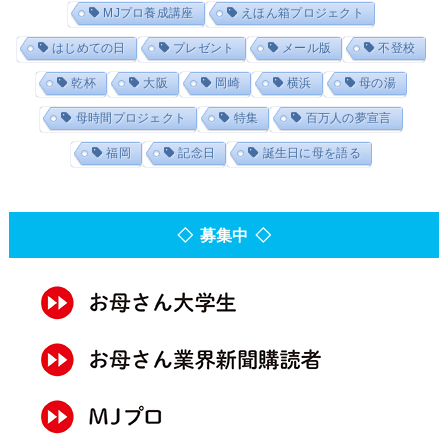
MJプロ養成講座
えほん箱プロジェクト
はじめての日
プレゼント
メール版
不登校
乾杯
大阪
岡崎
横浜
母の湯
母時間プロジェクト
特集
百万人の夢宣言
福岡
記念日
誕生日に母を語る
◇ 募集中 ◇