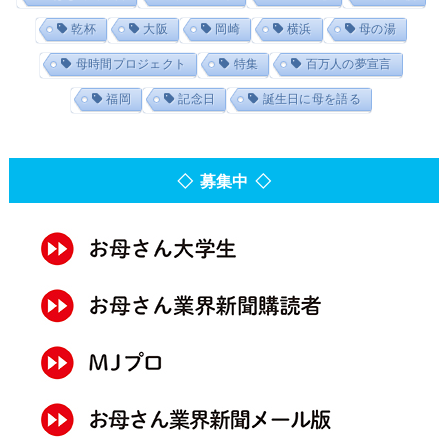
乾杯
大阪
岡崎
横浜
母の湯
母時間プロジェクト
特集
百万人の夢宣言
福岡
記念日
誕生日に母を語る
◇ 募集中 ◇