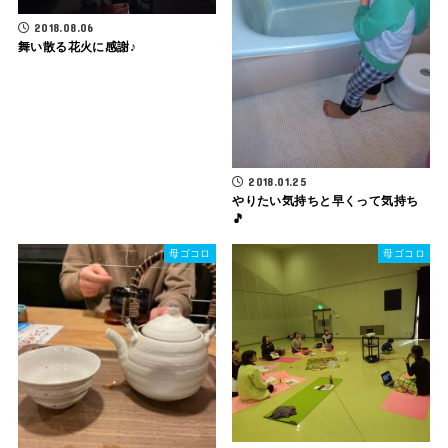
2018.08.06
舞い散る花火に感謝♪
2018.01.25
やりたい気持ちと早くって気持ち
🎵
母ゴコロ
母ゴコロ