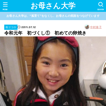
お母さん大学
MENU
SEARCH
お母さん大学は、“孤育て”をなくし、お母さんの笑顔をつなげています
2019.07.12
中村泰子
母ゴコロ
令和元年 初づくし① 初めての卵焼き