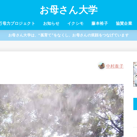
お母さん大学
万母力プロジェクト
お知らせ
イクシモ
藤本裕子
協賛企業
お母さん大学は、“孤育て”をなくし、お母さんの笑顔をつなげています
中村泰子