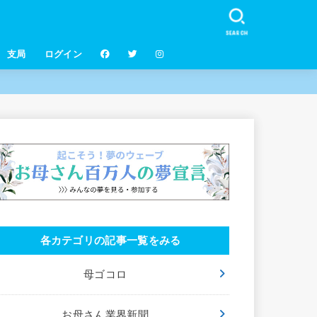
SEARCH
支局
ログイン
各カテゴリの記事一覧をみる
母ゴコロ
お母さん業界新聞