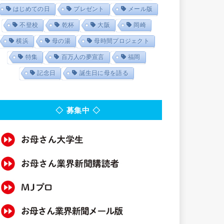
はじめての日
プレゼント
メール版
不登校
乾杯
大阪
岡崎
横浜
母の湯
母時間プロジェクト
特集
百万人の夢宣言
福岡
記念日
誕生日に母を語る
◇ 募集中 ◇