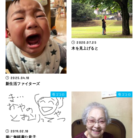
2020.07.25
木を見上げると
2025.04.18
新生活ファイターズ
母ゴコロ
母ゴコロ
2019.02.18
服に無頓着な息子