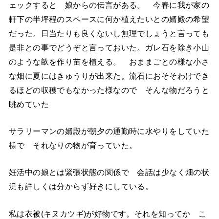
ェックすると 娘からの伝言がある。 今春に我が家の
軒下の半坪程のスペースに何か植えたいとの婿殿の希望
だった。日当たりも良くないし無理でしょうと言っても
是非との事でどうぞと言っておいた。ガレ石を除き小山
のような畝を作り苗を植える。 おままごとの様な小さ
な畑に夏にはきゅうりが出来た。流石におそそわけでき
るほどの収穫でもなかった様なので そんな物だろうと
眺めていた
サラリーマンの婿殿が朝夕の通勤時に水やりをしていた
様で それなりの物が育っていた。
妊活中の娘とは緊張状態の関係で 会話は少なく畑の状
況も詳しくは分からず好きにしている。
私は衣被(キヌカツギ)が好物です。それを知ってか こ