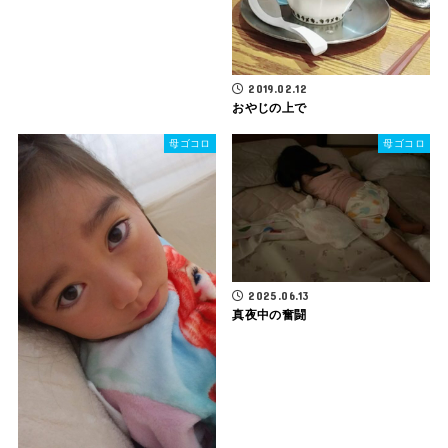
2019.02.12
おやじの上で
母ゴコロ
母ゴコロ
2025.06.13
真夜中の奮闘