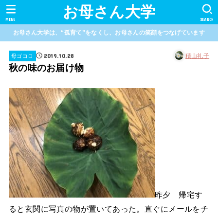
お母さん大学
MENU
SEARCH
お母さん大学は、“孤育て”をなくし、お母さんの笑顔をつなげています
2019.10.28
積山礼子
母ゴコロ
秋の味のお届け物
昨夕 帰宅す
ると玄関に写真の物が置いてあった。直ぐにメールをチ