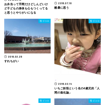
2018.07.18
お弁当って手間だけどしんどいけ
酷暑に思う
ど子どもの身体も心もつくってる
と思うとやりがいになる
母ゴコロ
母ゴコロ
2018.02.28
すれちがい
2018.02.14
いちご妖怪という名の4歳児的「人
間の進化論」
母ゴコロ
母ゴコロ