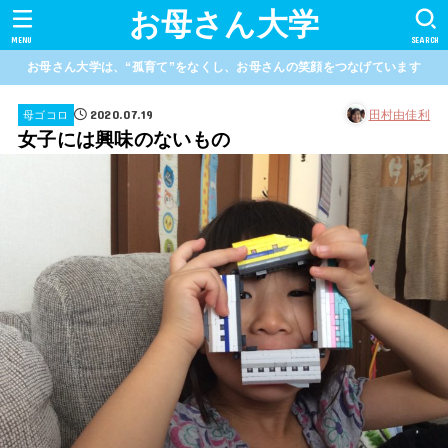
お母さん大学
MENU
SEARCH
お母さん大学は、“孤育て”をなくし、お母さんの笑顔をつなげています
2020.07.19
田村由佳利
母ゴコロ
女子には興味のないもの