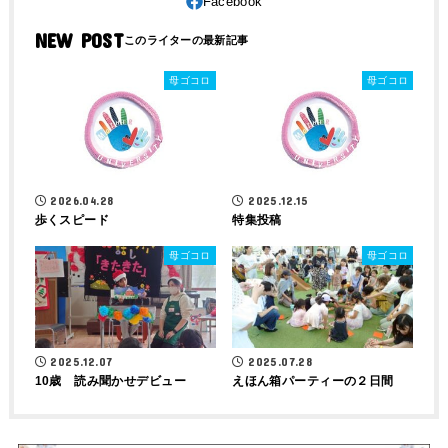
NEW POST
母ゴコロ
母ゴコロ
2026.04.28
2025.12.15
歩くスピード
特集投稿
母ゴコロ
母ゴコロ
2025.12.07
2025.07.28
10歳 読み聞かせデビュー
えほん箱パーティーの２日間