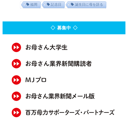
福岡
記念日
誕生日に母を語る
◇ 募集中 ◇