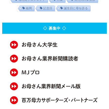
福岡
記念日
誕生日に母を語る
◇ 募集中 ◇