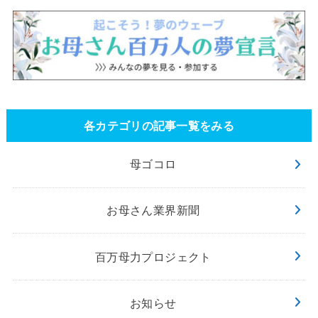
各カテゴリの記事一覧をみる
母ゴコロ
お母さん業界新聞
百万母力プロジェクト
お知らせ