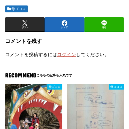
母ゴコロ
ポスト
シェア
送る
コメントを残す
コメントを投稿するには
ログイン
してください。
RECOMMEND
母ゴコロ
母ゴコロ