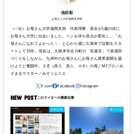
池田彩
お母さん大学福岡支局長
（一社）お母さん大学福岡支局 代表理事 長女が1歳の頃に
お母さん大学に出会いました。ペンを持ち視点が変化し、「お
母さんになれてよかった！」と心から感じ久留米で活動をスタ
ートして15年。現在は、久留米市合川町の「松葉荘」で居場所
づくりをしながら、九州中のお母さんにお母さん業界新聞を届
けようと奮闘中。３児（高３、高１、小６）の母／MJプロ／み
そまるマスター／みそソムリエ
NEW POST
福岡支局
母ゴコロ