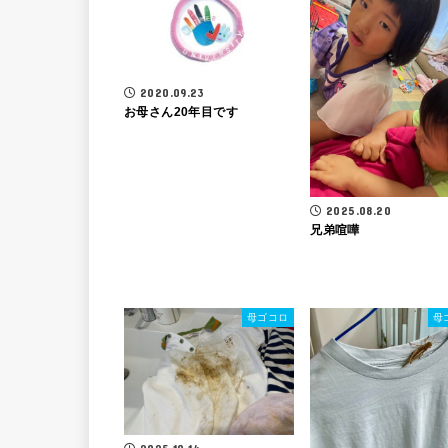
2020.09.23
お母さん20年目です
2025.08.20
兄弟喧嘩
母ゴコロ
母