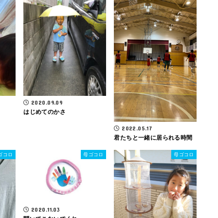
2020.09.09
はじめてのかさ
2022.05.17
君たちと一緒に居られる時間
ゴコロ
母ゴコロ
母ゴコロ
2020.11.03