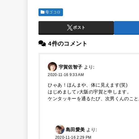
母ゴコロ
ポスト
4件のコメント
宇賀佐智子
より:
2020-11-16 9:33 AM
ひゃあ！ほんまや、体に見えます(笑)
はじめまして♪大阪の宇賀と申します。
ケンタッキーを通るたび、次男くんのこと
島田愛美
より:
2020-11-16 2:29 PM