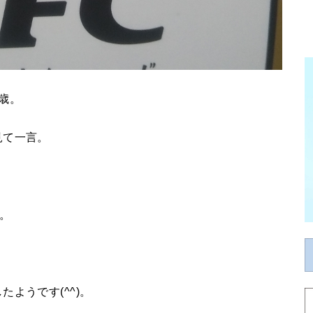
歳。
見て一言。
。
。
ようです(^^)。