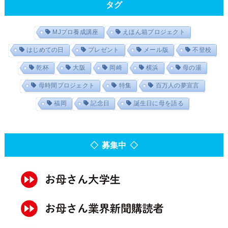
タグ
MJプロ養成講座
えほん箱プロジェクト
はじめての日
プレゼント
メール版
不登校
乾杯
大阪
岡崎
横浜
母の湯
母時間プロジェクト
特集
百万人の夢宣言
福岡
記念日
誕生日に母を語る
◇ 募集中 ◇