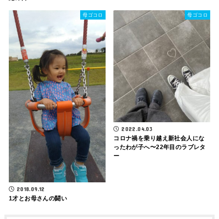
母ゴコロ
母ゴコロ
2022.04.03
コロナ禍を乗り越え新社会人にな
ったわが子へ〜22年目のラブレタ
ー
2018.09.12
1才とお母さんの闘い