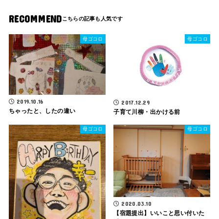
RECOMMEND
母ゴコロ
母ゴコロ
2019.10.16
2017.12.29
ちゃったと、したの違い
子育て川柳・出かける前
母ゴコロ
母ゴコロ
2020.03.10
【宿題提出】いいこと思い付いた