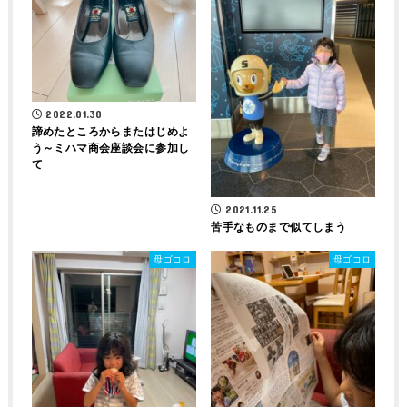
2022.01.30
諦めたところからまたはじめよ
う～ミハマ商会座談会に参加し
て
2021.11.25
苦手なものまで似てしまう
母ゴコロ
母ゴコロ