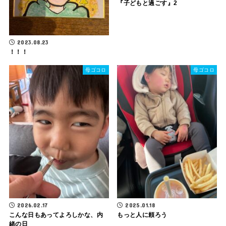
『子どもと過ごす』2
2023.08.23
！！！
母ゴコロ
母ゴコロ
2026.02.17
2025.01.18
こんな日もあってよろしかな、内
もっと人に頼ろう
緒の日