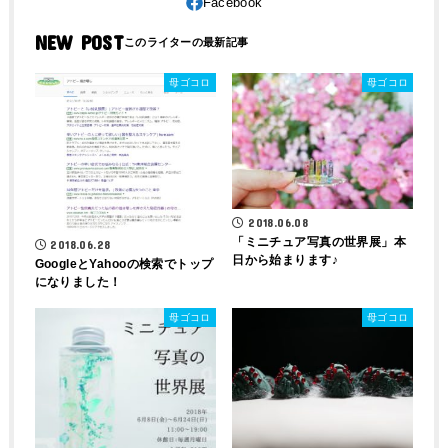
NEW POST
母ゴコロ
母ゴコロ
2018.06.08
「ミニチュア写真の世界展」本
2018.06.28
日から始まります♪
GoogleとYahooの検索でトップ
になりました！
母ゴコロ
母ゴコロ