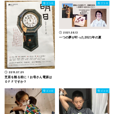
母ゴコロ
母ゴコロ
2021.08.13
一つの夢が叶った2021年の夏
2019.07.09
芝居を観る前に！お母さん電源は
ＯＦＦですか？
母ゴコロ
母ゴコロ