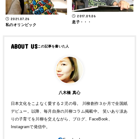
2017.09.06
2021.07.26
息子・・・
私のオリンピック
ABOUT US
八木橋 真心
日本文化をこよなく愛する２児の母。 川柳創作３か月で全国紙
デビュー。以降、毎月自身の川柳コラム掲載中。 笑いあり涙あ
りの子育てを川柳を交えながら、ブログ、FaceBook、
Instagramで発信中。