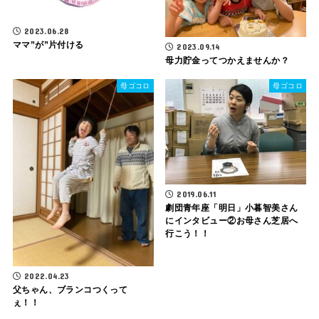
2023.06.28
ママ”が”片付ける
2023.09.14
母力貯金ってつかえませんか？
母ゴコロ
母ゴコロ
2019.06.11
劇団青年座「明日」小暮智美さん
にインタビュー②お母さん芝居へ
行こう！！
2022.04.23
父ちゃん、ブランコつくって
ぇ！！