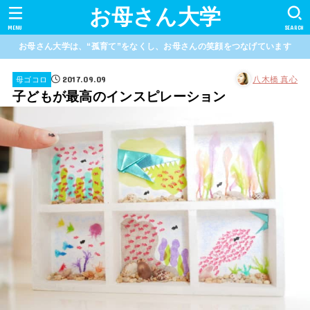
お母さん大学
MENU
SEARCH
お母さん大学は、“孤育て”をなくし、お母さんの笑顔をつなげています
2017.09.09
八木橋 真心
母ゴコロ
子どもが最高のインスピレーション