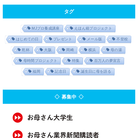
タグ
MJプロ養成講座
えほん箱プロジェクト
はじめての日
プレゼント
メール版
不登校
乾杯
大阪
岡崎
横浜
母の湯
母時間プロジェクト
特集
百万人の夢宣言
福岡
記念日
誕生日に母を語る
◇ 募集中 ◇