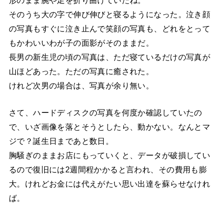
形のまま腕や足を折り曲げていたね。
そのうち大の字で伸び伸びと寝るようになった。泣き顔
の写真もすぐに泣き止んで笑顔の写真も、どれをとって
もかわいいわが子の面影がそのままだ。
長男の新生児の頃の写真は、ただ寝ているだけの写真が
山ほどあった。ただの写真に癒された。
けれど次男の場合は、写真が余り無い。
さて、ハードディスクの写真を何度か確認していたの
で、いざ画像を落とそうとしたら、動かない。なんとマ
ジで？誕生日まであと数日。
胸騒ぎのままお店にもっていくと、データが破損してい
るので復旧には2週間程かかると言われ、その費用も膨
大。けれどお金には代えがたい思い出達を蘇らせなけれ
ば。