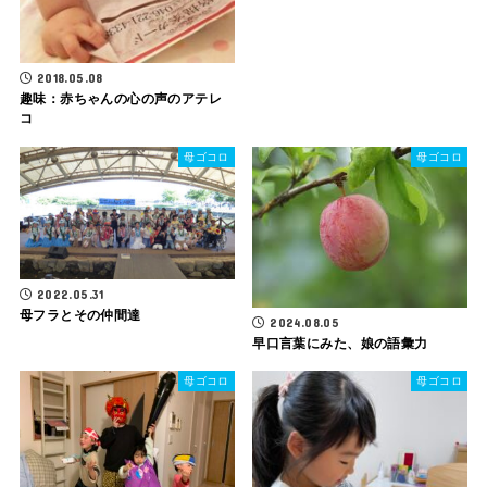
2018.05.08
趣味：赤ちゃんの心の声のアテレ
コ
母ゴコロ
母ゴコロ
2022.05.31
母フラとその仲間達
2024.08.05
早口言葉にみた、娘の語彙力
母ゴコロ
母ゴコロ