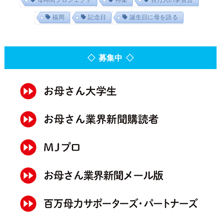
福岡
記念日
誕生日に母を語る
◇ 募集中 ◇