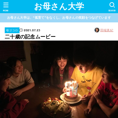
お母さん大学
MENU
SEARCH
お母さん大学は、“孤育て”をなくし、お母さんの笑顔をつなげています
2021.07.23
田端真紀
母ゴコロ
二十歳の記念ムービー