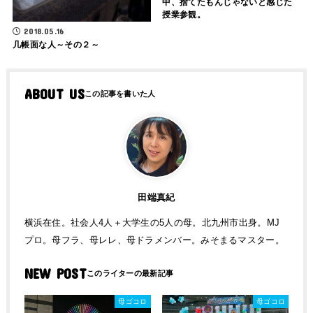
中、捨てたもんじゃないと感じた
授業参観。
2018.05.16
几帳面な人～その２～
ABOUT US
田端真紀
横浜在住。社会人4人＋大学生の5人の母。北九州市出身。MJ
プロ。母フラ、母レレ、母ドラメンバー。みそまるマスター。
NEW POST
母ゴコロ
母ゴコロ