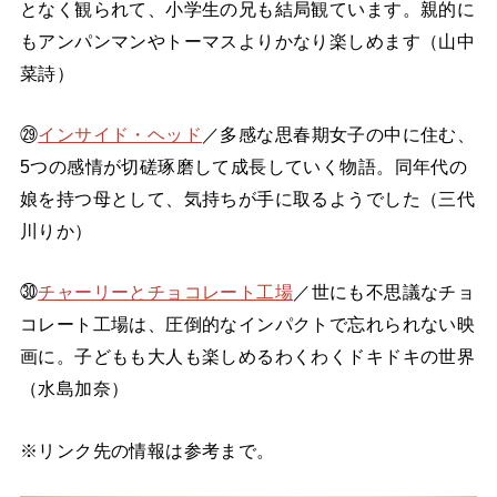
となく観られて、小学生の兄も結局観ています。親的に
もアンパンマンやトーマスよりかなり楽しめます（山中
菜詩）
㉙
インサイド・ヘッド
／多感な思春期女子の中に住む、
5つの感情が切磋琢磨して成長していく物語。同年代の
娘を持つ母として、気持ちが手に取るようでした（三代
川りか）
㉚
チャーリーとチョコレート工場
／世にも不思議なチョ
コレート工場は、圧倒的なインパクトで忘れられない映
画に。子どもも大人も楽しめるわくわくドキドキの世界
（水島加奈）
※リンク先の情報は参考まで。