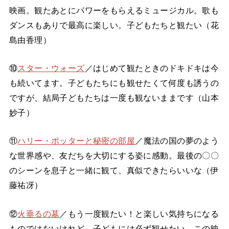
映画。観たあとにパワーをもらえるミュージカル。歌も
ダンスもありで最高に楽しい。子どもたちと観たい（花
島由香理）
⑩
スター・ウォーズ
／はじめて観たときのドキドキは今
も続いてます。子どもたちにも観せたくて何度も誘うの
ですが、結局子どもたちは一度も観ないままです（山本
妙子）
⑪
ハリー・ポッターと秘密の部屋
／魔法の国の夢のよう
な世界感や、友だちを大切にする姿に感動。最後の〇〇
のシーンを息子と一緒に観て、真似できたらいいな（伊
藤祐冴）
⑫
火垂るの墓
／もう一度観たい！と楽しい気持ちになる
ものではないけれど、子どもには必ず観せたい。この映