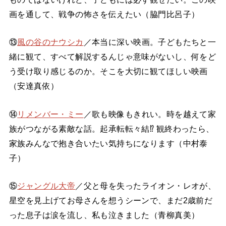
画を通して、戦争の怖さを伝えたい（脇門比呂子）
⑬
風の谷のナウシカ
／本当に深い映画。子どもたちと一
緒に観て、すべて解説するんじゃ意味がないし、何をど
う受け取り感じるのか。そこを大切に観てほしい映画
（安達真依）
⑭
リメンバー・ミー
／歌も映像もきれい。時を越えて家
族がつながる素敵な話。起承転転々結⁉ 観終わったら、
家族みんなで抱き合いたい気持ちになります（中村泰
子）
⑮
ジャングル大帝
／父と母を失ったライオン・レオが、
星空を見上げてお母さんを想うシーンで、まだ2歳前だ
った息子は涙を流し、私も泣きました（青柳真美）