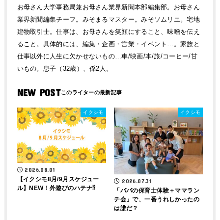
お母さん大学事務局兼お母さん業界新聞本部編集部。お母さん
業界新聞編集チーフ。みそまるマスター。みそソムリエ。宅地
建物取引士。仕事は、お母さんを笑顔にすること、味噌を伝え
ること。具体的には、編集・企画・営業・イベント…。家族と
仕事以外に人生に欠かせないもの…車/映画/本/旅/コーヒー/甘
いもの。息子（32歳）、孫2人。
NEW POST
イクシモ
イクシモ
2026.08.01
【イクシモ8月/9月スケジュー
2026.07.31
ル】NEW！外遊びのハテナ⁉
「パパの保育士体験＋ママラン
チ会」で、一番うれしかったの
は誰だ？