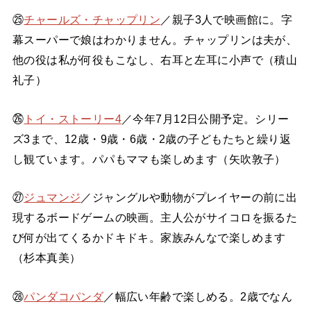
㉕
チャールズ・チャップリン
／親子3人で映画館に。字
幕スーパーで娘はわかりません。チャップリンは夫が、
他の役は私が何役もこなし、右耳と左耳に小声で（積山
礼子）
㉖
トイ・ストーリー4
／今年7月12日公開予定。シリー
ズ3まで、12歳・9歳・6歳・2歳の子どもたちと繰り返
し観ています。パパもママも楽しめます（矢吹敦子）
㉗
ジュマンジ
／ジャングルや動物がプレイヤーの前に出
現するボードゲームの映画。主人公がサイコロを振るた
び何が出てくるかドキドキ。家族みんなで楽しめます
（杉本真美）
㉘
パンダコパンダ
／幅広い年齢で楽しめる。2歳でなん