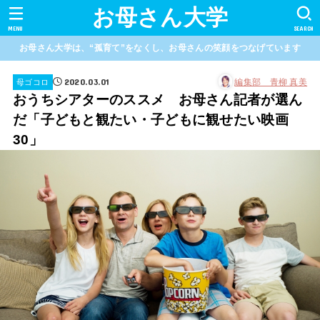
お母さん大学
MENU
SEARCH
お母さん大学は、“孤育て”をなくし、お母さんの笑顔をつなげています
2020.03.01
編集部 青柳 真美
母ゴコロ
おうちシアターのススメ お母さん記者が選ん
だ「子どもと観たい・子どもに観せたい映画
30」