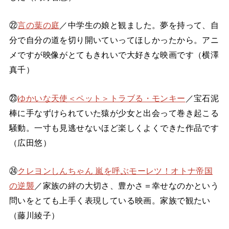
㉒
言の葉の庭
／中学生の娘と観ました。夢を持って、自
分で自分の道を切り開いていってほしかったから。アニ
メですが映像がとてもきれいで大好きな映画です（横澤
真千）
㉓
ゆかいな天使＜ペット＞トラブる・モンキー
／宝石泥
棒に手なずけられていた猿が少女と出会って巻き起こる
騒動。一寸も見逃せないほど楽しくよくできた作品です
（広田悠）
㉔
クレヨンしんちゃん 嵐を呼ぶモーレツ！オトナ帝国
の逆襲
／家族の絆の大切さ、豊かさ＝幸せなのかという
問いをとても上手く表現している映画。家族で観たい
（藤川綾子）