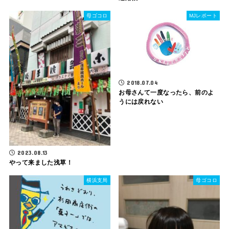
母ゴコロ
MJレポート
2018.07.04
お母さんて一度なったら、前のよ
うには戻れない
2023.08.13
やって来ました浅草！
横浜支局
母ゴコロ