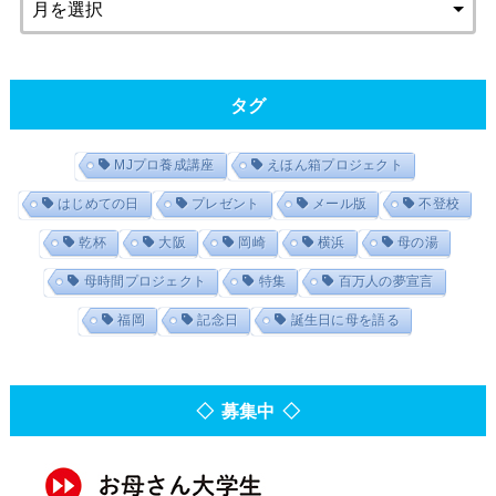
タグ
MJプロ養成講座
えほん箱プロジェクト
はじめての日
プレゼント
メール版
不登校
乾杯
大阪
岡崎
横浜
母の湯
母時間プロジェクト
特集
百万人の夢宣言
福岡
記念日
誕生日に母を語る
◇ 募集中 ◇