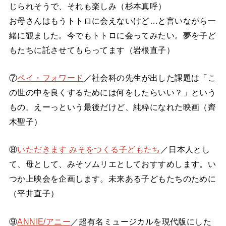
じられそうで、それも楽しみ（杉本真呼）
お母さんはもうトトロに会えないけど…と言いながら一
緒に観ました。今でもトトロに会ってみたい。夢を子ど
もたちに託させてもらってます（岩根直子）
⑦
ペイ・フォワード
／社会科の先生が出した課題は「こ
の世の中を良くするためには何をしたらいい？」という
もの。えーっという最後だけど、純粋になれた映画（齊
木聖子）
⑧
いただきます みそをつくる子どもたち
／日本人とし
て、母として、みそソムリエとしておすすめします。い
つか上映会を企画します。未来ある子どもたちのために
（平井直子）
⑨
ANNIE/アニー
／超有名ミュージカルを現代版にした