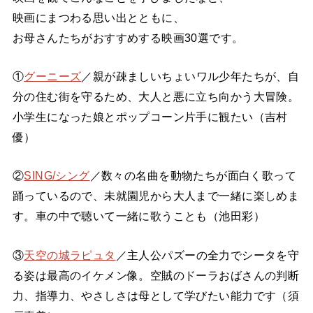
映画にまつわる思い出とともに、
お母さんたちがおすすめする映画30選です。
①
グーニーズ
／親が疎ましいちょいワル少年たちが、自
分の住む街を守るため、大人と悪に立ち向かう大冒険。
小学生になった娘とポップコーン片手に観たい（吉村
優）
②
SING/シング
／数々の名曲を動物たちが面白く歌って
踊っているので、未就園児から大人まで一緒に楽しめま
す。車の中で聴いて一緒に歌うことも（池田彩）
③
天空の城ラピュタ
／主人公パズーの全力でシータを守
る姿は最高のイケメン像。空賊のドーラおばさんの判断
力、指導力、やさしさは母として学びたい能力です（須