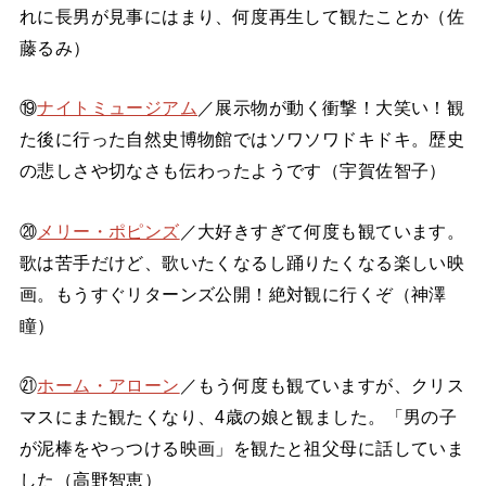
れに長男が見事にはまり、何度再生して観たことか（佐
藤るみ）
⑲
ナイトミュージアム
／展示物が動く衝撃！大笑い！観
た後に行った自然史博物館ではソワソワドキドキ。歴史
の悲しさや切なさも伝わったようです（宇賀佐智子）
⑳
メリー・ポピンズ
／大好きすぎて何度も観ています。
歌は苦手だけど、歌いたくなるし踊りたくなる楽しい映
画。もうすぐリターンズ公開！絶対観に行くぞ（神澤
瞳）
㉑
ホーム・アローン
／もう何度も観ていますが、クリス
マスにまた観たくなり、4歳の娘と観ました。「男の子
が泥棒をやっつける映画」を観たと祖父母に話していま
した（高野智恵）