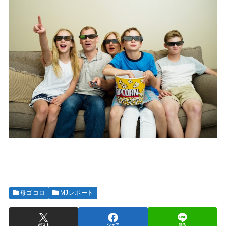
母ゴコロ
MJレポート
ポスト
シェア
送る