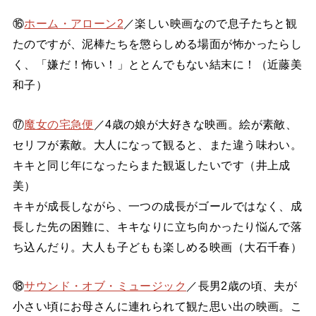
⑯
ホーム・アローン2
／楽しい映画なので息子たちと観
たのですが、泥棒たちを懲らしめる場面が怖かったらし
く、「嫌だ！怖い！」ととんでもない結末に！（近藤美
和子）
⑰
魔女の宅急便
／4歳の娘が大好きな映画。絵が素敵、
セリフが素敵。大人になって観ると、また違う味わい。
キキと同じ年になったらまた観返したいです（井上成
美）
キキが成長しながら、一つの成長がゴールではなく、成
長した先の困難に、キキなりに立ち向かったり悩んで落
ち込んだり。大人も子どもも楽しめる映画（大石千春）
⑱
サウンド・オブ・ミュージック
／長男2歳の頃、夫が
小さい頃にお母さんに連れられて観た思い出の映画。こ