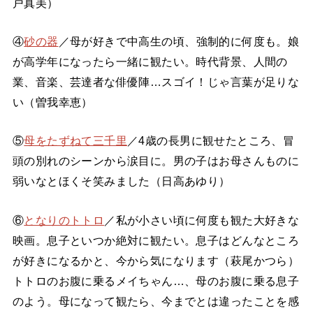
戸真美）
④
砂の器
／母が好きで中高生の頃、強制的に何度も。娘
が高学年になったら一緒に観たい。時代背景、人間の
業、音楽、芸達者な俳優陣…スゴイ！じゃ言葉が足りな
い（曽我幸恵）
⑤
母をたずねて三千里
／4歳の長男に観せたところ、冒
頭の別れのシーンから涙目に。男の子はお母さんものに
弱いなとほくそ笑みました（日高あゆり）
⑥
となりのトトロ
／私が小さい頃に何度も観た大好きな
映画。息子といつか絶対に観たい。息子はどんなところ
が好きになるかと、今から気になります（萩尾かつら）
トトロのお腹に乗るメイちゃん…、母のお腹に乗る息子
のよう。母になって観たら、今までとは違ったことを感