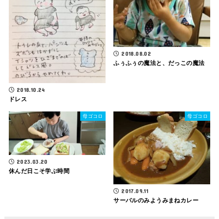
2018.08.02
ふぅふぅの魔法と、だっこの魔法
2018.10.24
ドレス
母ゴコロ
母ゴコロ
2023.03.20
休んだ日こそ学ぶ時間
2017.09.11
サーバルのみようみまねカレー