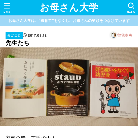
お母さん大学
MENU
SEARCH
お母さん大学は、“孤育て”をなくし、お母さんの笑顔をつなげています
2017.09.12
曽我幸恵
母ゴコロ
先生たち