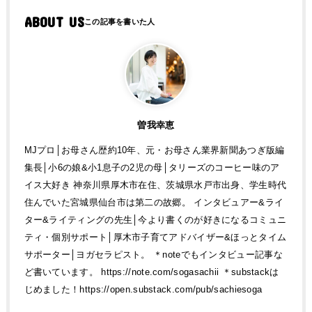
ABOUT US
曽我幸恵
MJプロ│お母さん歴約10年、元・お母さん業界新聞あつぎ版編
集長│小6の娘&小1息子の2児の母│タリーズのコーヒー味のア
イス大好き 神奈川県厚木市在住、茨城県水戸市出身、学生時代
住んでいた宮城県仙台市は第二の故郷。 インタビュアー&ライ
ター&ライティングの先生│今より書くのが好きになるコミュニ
ティ・個別サポート│厚木市子育てアドバイザー&ほっとタイム
サポーター│ヨガセラピスト。 ＊noteでもインタビュー記事な
ど書いています。 https://note.com/sogasachii ＊substackは
じめました！https://open.substack.com/pub/sachiesoga