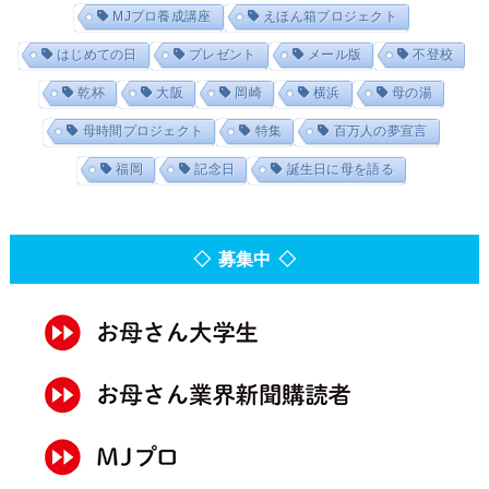
MJプロ養成講座
えほん箱プロジェクト
はじめての日
プレゼント
メール版
不登校
乾杯
大阪
岡崎
横浜
母の湯
母時間プロジェクト
特集
百万人の夢宣言
福岡
記念日
誕生日に母を語る
◇ 募集中 ◇