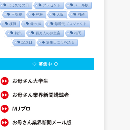
はじめての日
プレゼント
メール版
不登校
乾杯
大阪
岡崎
横浜
母の湯
母時間プロジェクト
特集
百万人の夢宣言
福岡
記念日
誕生日に母を語る
◇ 募集中 ◇