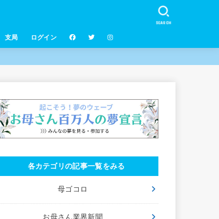
SEARCH
支局
ログイン
各カテゴリの記事一覧をみる
母ゴコロ
お母さん業界新聞