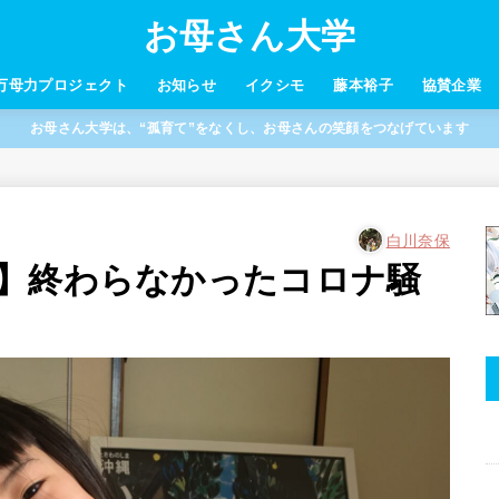
お母さん大学
万母力プロジェクト
お知らせ
イクシモ
藤本裕子
協賛企業
お母さん大学は、“孤育て”をなくし、お母さんの笑顔をつなげています
白川奈保
】終わらなかったコロナ騒