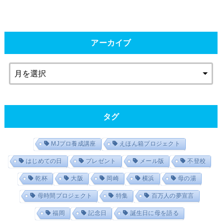
アーカイブ
タグ
MJプロ養成講座
えほん箱プロジェクト
はじめての日
プレゼント
メール版
不登校
乾杯
大阪
岡崎
横浜
母の湯
母時間プロジェクト
特集
百万人の夢宣言
福岡
記念日
誕生日に母を語る