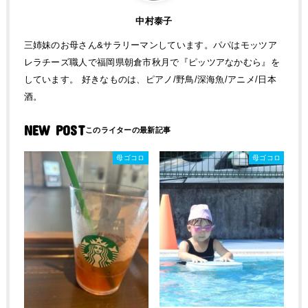
中村泰子
三姉妹のお母さん&サラリーマンしています。パパはモッツア
レラチーズ職人で福岡県朝倉市秋月で『ピッツアなかむら』を
しています。 好きなものは、ピアノ/野鳥/深海魚/アニメ/日本
酒。
NEW POST
母ゴコロ
母ゴコロ