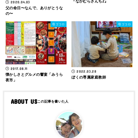
『なかむらさんち2』
2020.04.03
父の命日〜なんで、ありがとうな
の〜
母ゴコロ
母ゴコロ
2017.08.11
2022.03.28
懐かしさとグルメの饗宴「みうら
ぼくの専属家庭教師
夜市」
ABOUT US