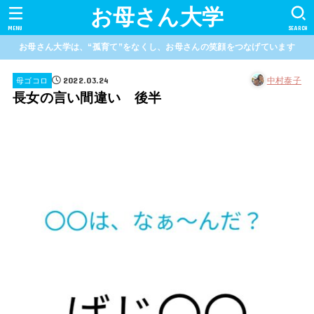
お母さん大学
MENU
SEARCH
お母さん大学は、“孤育て”をなくし、お母さんの笑顔をつなげています
2022.03.24
中村泰子
母ゴコロ
長女の言い間違い 後半