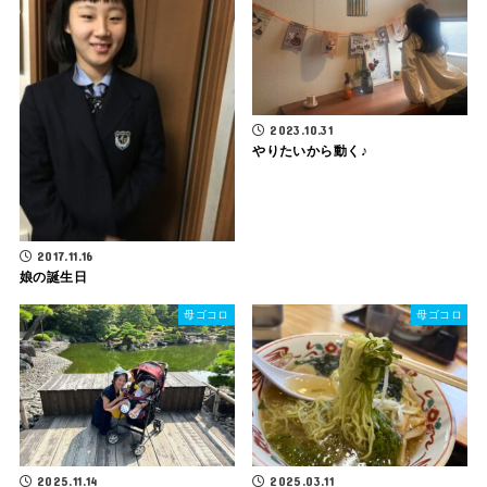
2023.10.31
やりたいから動く♪
2017.11.16
娘の誕生日
母ゴコロ
母ゴコロ
2025.11.14
2025.03.11