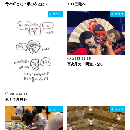
母衣町とな？母の衣とは？
3.11三陸へ
母ゴコロ
母ゴコロ
2023.02.25
百兆母力 間違いなし！
2019.03.08
親子で鼻風邪
母ゴコロ
母ゴコロ