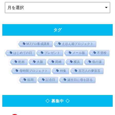
タグ
MJプロ養成講座
えほん箱プロジェクト
はじめての日
プレゼント
メール版
不登校
乾杯
大阪
岡崎
横浜
母の湯
母時間プロジェクト
特集
百万人の夢宣言
福岡
記念日
誕生日に母を語る
◇ 募集中 ◇