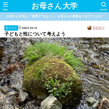
お母さん大学
MENU
SEARCH
お母さん大学は、“孤育て”をなくし、お母さんの笑顔をつなげています
2022.04.15
尾形智子
母ゴコロ
子どもと性について考えよう