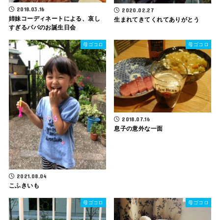
2018.03.16
2020.02.27
姉妹コーディネートによる、哀し
生まれてきてくれてありがとう
すぎるパパのお誕生日会
母ゴコロ
母ゴコロ
2018.07.16
息子の意外な一面
2021.08.04
こふきいも
母ゴコロ
母ゴコロ