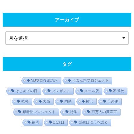
アーカイブ
タグ
MJプロ養成講座
えほん箱プロジェクト
はじめての日
プレゼント
メール版
不登校
乾杯
大阪
岡崎
横浜
母の湯
母時間プロジェクト
特集
百万人の夢宣言
福岡
記念日
誕生日に母を語る