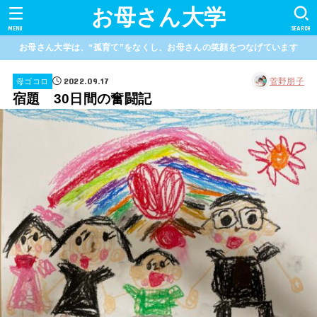
お母さん大学
MENU
SEARCH
お母さん大学は、“孤育て”をなくし、お母さんの笑顔をつなげています
2022.09.17
菅野朋子
母ゴコロ
宿題 30日間の奮闘記