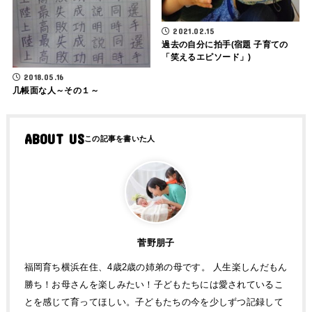
2021.02.15
過去の自分に拍手(宿題 子育ての
「笑えるエピソード」)
2018.05.16
几帳面な人～その１～
ABOUT US
菅野朋子
福岡育ち横浜在住、4歳2歳の姉弟の母です。 人生楽しんだもん
勝ち！お母さんを楽しみたい！子どもたちには愛されているこ
とを感じて育ってほしい。子どもたちの今を少しずつ記録して