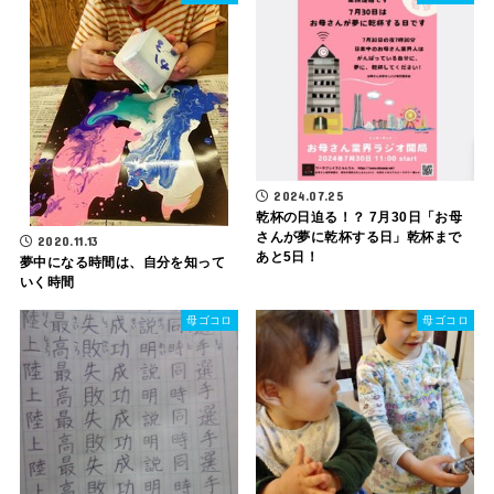
2024.07.25
乾杯の日迫る！？ 7月30日「お母
さんが夢に乾杯する日」乾杯まで
2020.11.13
あと5日！
夢中になる時間は、自分を知って
いく時間
母ゴコロ
母ゴコロ