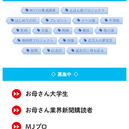
MJプロ養成講座
えほん箱プロジェクト
はじめての日
プレゼント
メール版
不登校
乾杯
大阪
岡崎
横浜
母の湯
母時間プロジェクト
特集
百万人の夢宣言
福岡
記念日
誕生日に母を語る
◇ 募集中 ◇