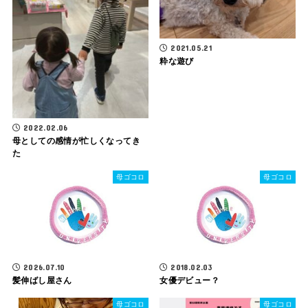
2021.05.21
粋な遊び
2022.02.06
母としての感情が忙しくなってき
た
母ゴコロ
母ゴコロ
2026.07.10
2018.02.03
髪伸ばし屋さん
女優デビュー？
母ゴコロ
母ゴコロ