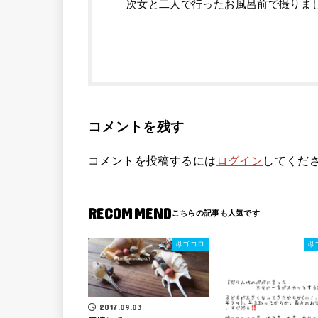
次女と二人で行ったお風呂前で撮りま
コメントを残す
コメントを投稿するには
ログイン
してくだ
RECOMMEND
母ゴコロ
母
2017.09.03