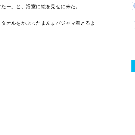
けたー」と、浴室に絵を見せに来た。
、タオルをかぶったまんまパジャマ着とるよ」