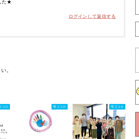
した★
ログインして返信する
さい。
ゴコロ
母ゴコロ
母ゴコロ