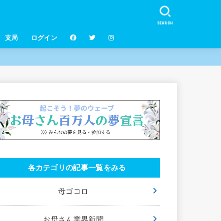
SEARCH
支局
ログイン
各カテゴリの記事一覧をみる
母ゴコロ
お母さん業界新聞