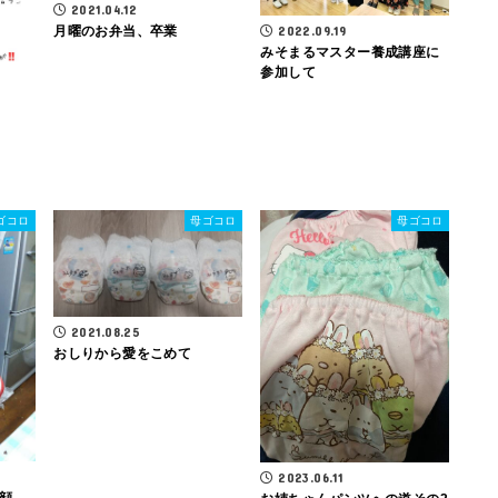
2021.04.12
2022.09.19
月曜のお弁当、卒業
みそまるマスター養成講座に
参加して
版
ゴコロ
母ゴコロ
母ゴコロ
2021.08.25
おしりから愛をこめて
2023.06.11