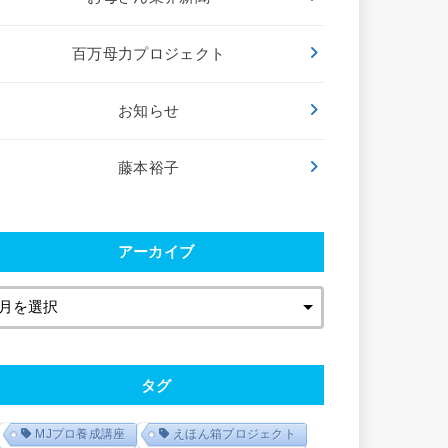
百万母力プロジェクト
お知らせ
藤本裕子
アーカイブ
タグ
MJプロ養成講座
えほん箱プロジェクト