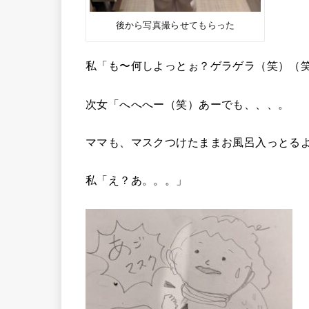
後から写真撮らせてもらった
私「も〜何しよっとぉ？ゲラゲラ（笑）（
次女「へへへー（笑）あーでも、、、。
ママも、マスクつけたままお風呂入っとる
私「え？あ。。。」