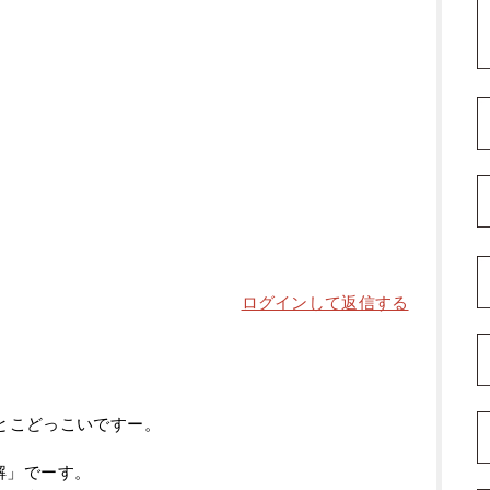
ログインして返信する
っとこどっこいですー。
解」でーす。