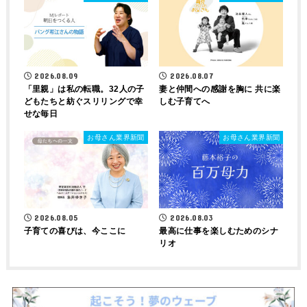
2026.08.09
2026.08.07
「里親」は私の転職。32人の子
妻と仲間への感謝を胸に 共に楽
どもたちと紡ぐスリリングで幸
しむ子育てへ
せな毎日
お母さん業界新聞
お母さん業界新聞
2026.08.05
2026.08.03
子育ての喜びは、今ここに
最高に仕事を楽しむためのシナ
リオ