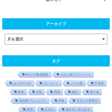
アーカイブ
タグ
MJプロ養成講座
えほん箱プロジェクト
はじめての日
プレゼント
メール版
不登校
乾杯
大阪
岡崎
横浜
母の湯
母時間プロジェクト
特集
百万人の夢宣言
福岡
記念日
誕生日に母を語る