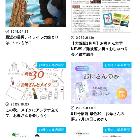
2018.04.23
最近の長男。イライラの始まり
2020.01.16
は、いつもそこ
【大阪版1月号】お母さん大学
NEWS／難波葱／折々おしゃべり
会／絵本紹介
お母さん業界新聞
お母さん業界新聞
2025.10.23
2025.07.09
この秋、メイクにアンテナ立て
8月号宿題 母色30「お母さんの
て、お母さんを楽しもう！
夢」7月14日しめきり
お母さん業界新聞
お母さん業界新聞