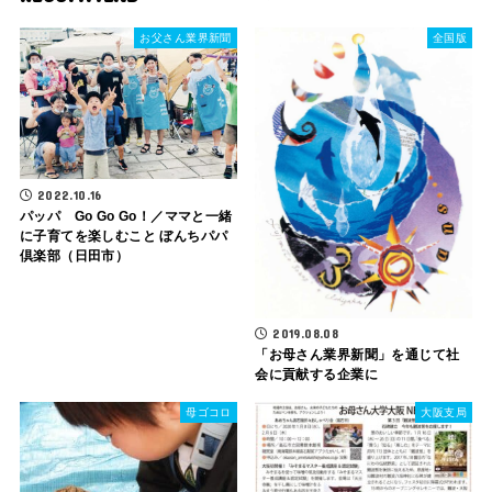
お父さん業界新聞
全国版
2022.10.16
パッパ Go Go Go！／ママと一緒
に子育てを楽しむこと ぼんちパパ
倶楽部（日田市）
2019.08.08
「お母さん業界新聞」を通じて社
会に貢献する企業に
母ゴコロ
大阪支局