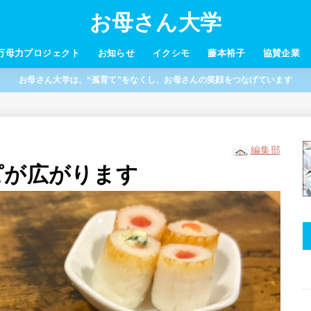
お母さん大学
万母力プロジェクト
お知らせ
イクシモ
藤本裕子
協賛企業
お母さん大学は、“孤育て”をなくし、お母さんの笑顔をつなげています
編集部
ピが広がります