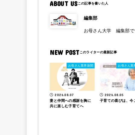
ABOUT US
編集部
お母さん大学 編集部で
NEW POST
お母さん業界新聞
お母さん業
2026.08.07
2026.08.05
妻と仲間への感謝を胸に
子育ての喜びは、今
共に楽しむ子育てへ