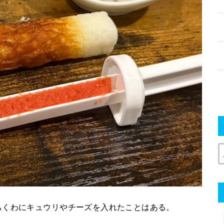
ちくわにキュウリやチーズを入れたことはある。