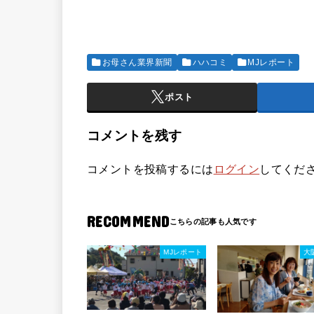
お母さん業界新聞
ハハコミ
MJレポート
ポスト
コメントを残す
コメントを投稿するには
ログイン
してくだ
RECOMMEND
MJレポート
大