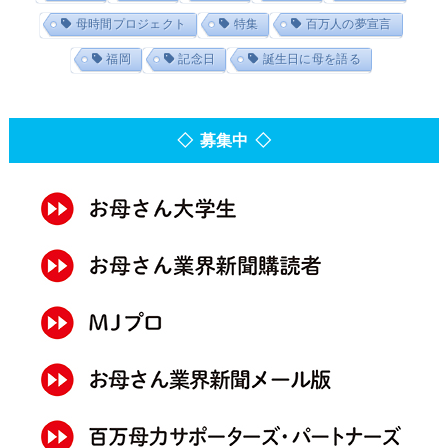
母時間プロジェクト
特集
百万人の夢宣言
福岡
記念日
誕生日に母を語る
◇ 募集中 ◇