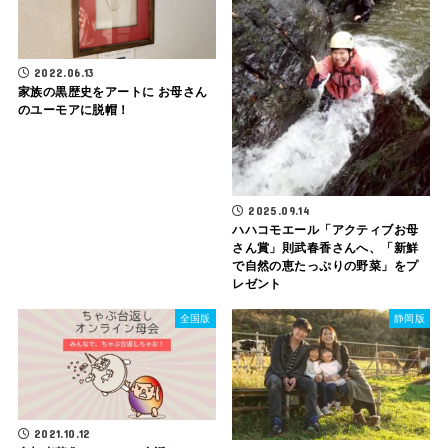
2022.06.13
家族の黒歴史をアートに お母さん
のユーモアに脱帽！
2025.09.14
ハハコモエール「アクティブお母
さん賞」則武春香さんへ、「新鮮
で自然の恵たっぷりの野菜」をプ
レゼント
全国版
静岡版
2021.10.12