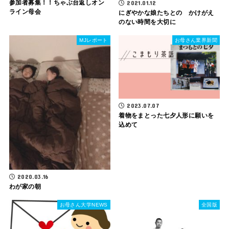
参加者募集！！ちゃぶ台返しオン
2021.01.12
ライン母会
にぎやかな娘たちとの かけがえ
のない時間を大切に
MJレポート
お母さん業界新聞
2023.07.07
着物をまとった七夕人形に願いを
込めて
2020.03.16
わが家の朝
お母さん大学NEWS
全国版