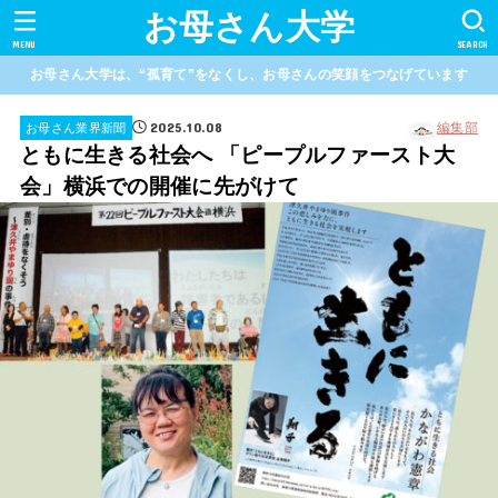
お母さん大学
MENU
SEARCH
お母さん大学は、“孤育て”をなくし、お母さんの笑顔をつなげています
2025.10.08
編集部
お母さん業界新聞
ともに生きる社会へ 「ピープルファースト大
会」横浜での開催に先がけて