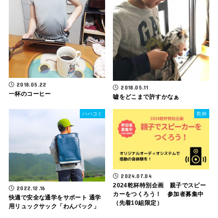
2018.05.22
2018.05.11
一杯のコーヒー
嘘をどこまで許すかなぁ
ハハコミ
乾杯
2024.07.04
2024乾杯特別企画 親子でスピー
2022.12.16
カーをつくろう！ 参加者募集中
快適で安全な通学をサポート 通学
（先着10組限定）
用リュックサック「わんパック」