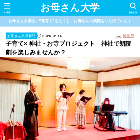
お母さん大学
MENU
SEARCH
お母さん大学は、“孤育て”をなくし、お母さんの笑顔をつなげています
2026.01.16
編集部
お母さん業界新聞
子育て× 神社・お寺プロジェクト 神社で朗読
劇を楽しみませんか？