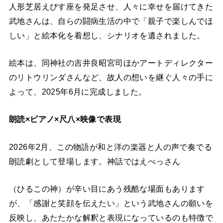
人形芝居えびす座を発足させ、人々に幸せを届けてきた
武地さんは、自らの闘病生活の中で「親子で楽しんでほ
しい」と絵本化を着想し、シナリオを遺されました。
絵本は、同神社の吉井良昭宮司ほかアートディレクター
のリトウリンダさんなど、故人の想いを継ぐ人々の手に
よって、2025年6月に完成しました。
朗読×ピアノ×尺八×映像で表現
2026年2月、この物語が和と洋の楽器と人の声で奏でる
朗読劇として登場します。神話ではえべっさん
（ひるこの神）が辛い目にあう残酷な場面もあります
が、「感謝と笑顔を伝えたい」という武地さんの願いを
反映し、あたたかな解釈と表現になっているのも特徴で