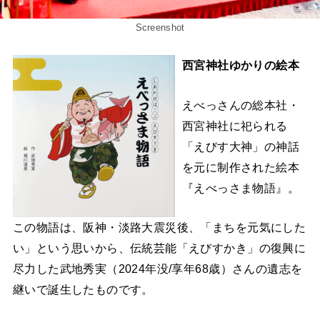
Screenshot
西宮神社ゆかりの絵本
えべっさんの総本社・
西宮神社に祀られる
「えびす大神」の神話
を元に制作された絵本
『えべっさま物語』。
この物語は、阪神・淡路大震災後、「まちを元気にした
い」という思いから、伝統芸能「えびすかき」の復興に
尽力した武地秀実（2024年没/享年68歳）さんの遺志を
継いで誕生したものです。