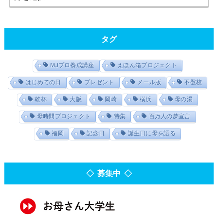
タグ
MJプロ養成講座
えほん箱プロジェクト
はじめての日
プレゼント
メール版
不登校
乾杯
大阪
岡崎
横浜
母の湯
母時間プロジェクト
特集
百万人の夢宣言
福岡
記念日
誕生日に母を語る
◇ 募集中 ◇