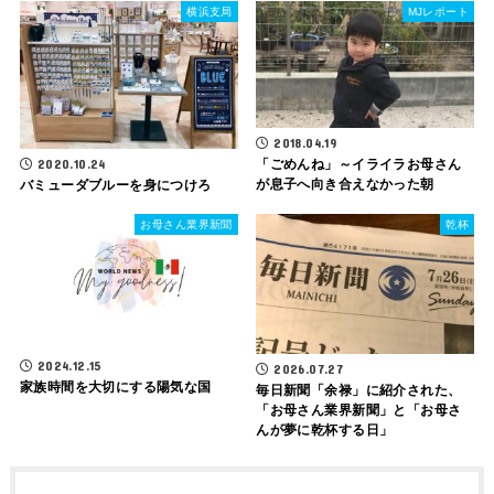
横浜支局
MJレポート
2018.04.19
「ごめんね」～イライラお母さん
2020.10.24
が息子へ向き合えなかった朝
バミューダブルーを身につけろ
お母さん業界新聞
乾杯
2024.12.15
2026.07.27
家族時間を大切にする陽気な国
毎日新聞「余禄」に紹介された、
「お母さん業界新聞」と「お母さ
んが夢に乾杯する日」