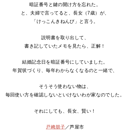
暗証番号と鍵の開け方を忘れた。
と、夫婦で言ってると、長女（7歳）が、
「けっこんきねんび」と言う。
説明書を取り出して、
書き記していたメモを見たら、正解！
結婚記念日を暗証番号にしていました。
年賀状づくり、毎年わからなくなるのと一緒で、
そうそう使わない物は、
毎回使い方を確認しないといけないわが家なのでした。
それにしても、長女、賢い！
戸﨑朋子
／芦屋市