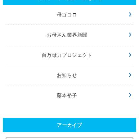
母ゴコロ
お母さん業界新聞
百万母力プロジェクト
お知らせ
藤本裕子
アーカイブ