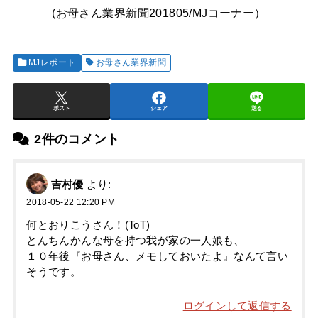
(お母さん業界新聞201805/MJコーナー）
MJレポート
お母さん業界新聞
ポスト
シェア
送る
2件のコメント
吉村優
より:
2018-05-22 12:20 PM
何とおりこうさん！(ToT)
とんちんかんな母を持つ我が家の一人娘も、
１０年後『お母さん、メモしておいたよ』なんて言い
そうです。
ログインして返信する