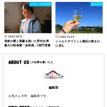
お母さん業界新聞
横浜支局
2022.09.11
2020.12.20
母娘の愛と葛藤を描いた秀作台湾
シャルドネワインと横浜の風を口
最大の映画賞「金馬奨」5部門受賞
に含む
ABOUT US
編集部
お母さん大学 編集部です。