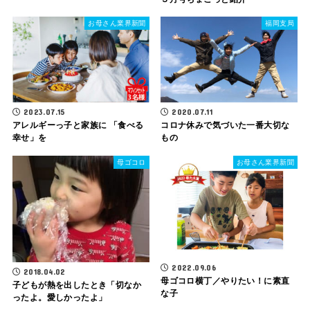
お母さん業界新聞
福岡支局
2023.07.15
2020.07.11
アレルギーっ子と家族に 「食べる
コロナ休みで気づいた一番大切な
幸せ」を
もの
母ゴコロ
お母さん業界新聞
2022.09.06
2018.04.02
母ゴコロ横丁／やりたい！に素直
子どもが熱を出したとき「切なか
な子
ったよ。愛しかったよ」