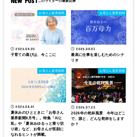
NEW POST
お母さん業界新聞
お母さん業界新聞
2026.08.05
2026.08.03
子育ての喜びは、今ここに
最高に仕事を楽しむためのシナ
リオ
お母さん業界新聞
お母さん業界新聞
2026.08.01
2026.07.25
夏休みのひとときに「お母さん
2026年の乾杯風景 今年はどこ
業界新聞8月号」。特集「AIと
で、誰と、どんな乾杯をします
私」や「夏休みゆるっと乗り切
か？
り術」など、お母さんが笑顔に
なれるヒントが満載。