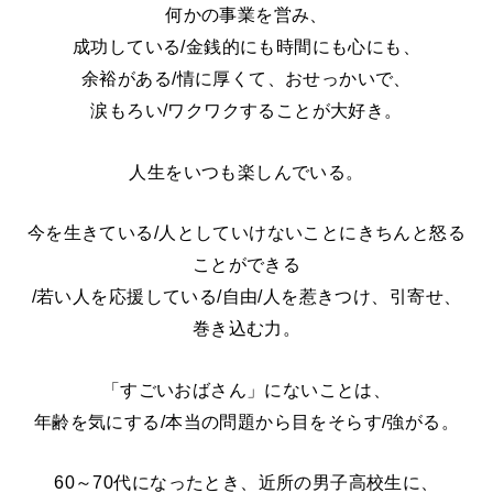
何かの事業を営み、
成功している/金銭的にも時間にも心にも、
余裕がある/情に厚くて、おせっかいで、
涙もろい/ワクワクすることが大好き。
人生をいつも楽しんでいる。
今を生きている/人としていけないことにきちんと怒る
ことができる
/若い人を応援している/自由/人を惹きつけ、引寄せ、
巻き込む力。
「すごいおばさん」にないことは、
年齢を気にする/本当の問題から目をそらす/強がる。
60～70代になったとき、近所の男子高校生に、