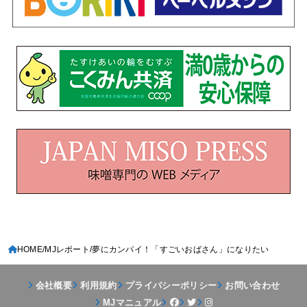
HOME
MJレポート
夢にカンパイ！「すごいおばさん」になりたい
会社概要
利用規約
プライバシーポリシー
お問い合わせ
MJマニュアル