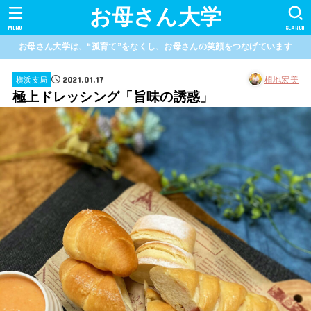
お母さん大学
MENU
SEARCH
お母さん大学は、“孤育て”をなくし、お母さんの笑顔をつなげています
2021.01.17
植地宏美
横浜支局
極上ドレッシング「旨味の誘惑」