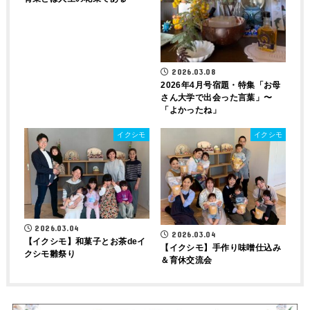
2026.03.08
2026年4月号宿題・特集「お母
さん大学で出会った言葉」〜
「よかったね」
イクシモ
イクシモ
2026.03.04
2026.03.04
【イクシモ】和菓子とお茶deイ
【イクシモ】手作り味噌仕込み
クシモ雛祭り
＆育休交流会