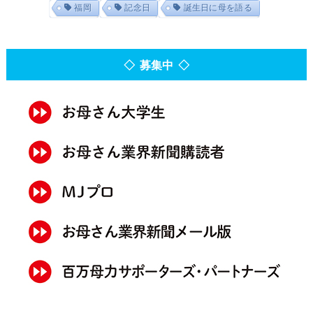
福岡
記念日
誕生日に母を語る
◇ 募集中 ◇