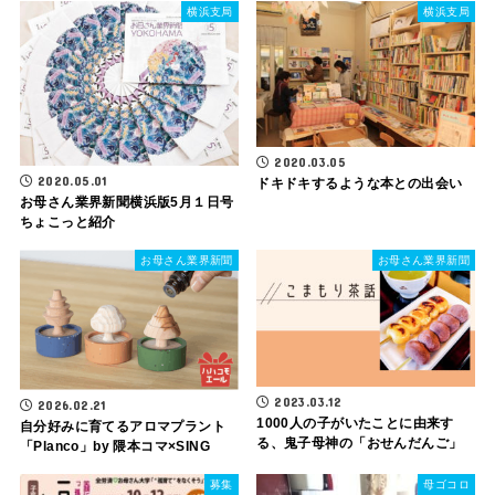
横浜支局
横浜支局
2020.03.05
2020.05.01
ドキドキするような本との出会い
お母さん業界新聞横浜版5月１日号
ちょこっと紹介
お母さん業界新聞
お母さん業界新聞
2023.03.12
2026.02.21
1000人の子がいたことに由来す
自分好みに育てるアロマプラント
る、鬼子母神の「おせんだんご」
「Planco」by 隈本コマ×SING
募集
母ゴコロ