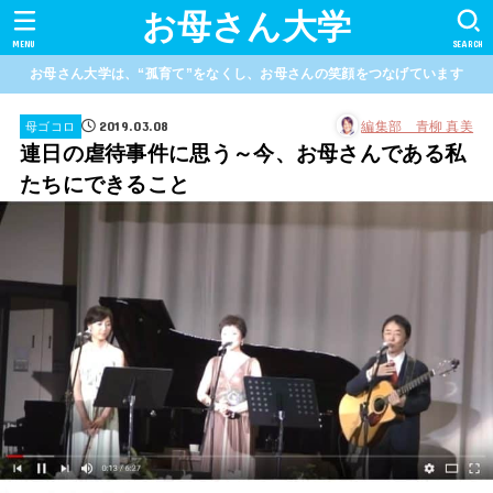
お母さん大学
MENU
SEARCH
お母さん大学は、“孤育て”をなくし、お母さんの笑顔をつなげています
2019.03.08
編集部 青柳 真美
母ゴコロ
連日の虐待事件に思う～今、お母さんである私
たちにできること