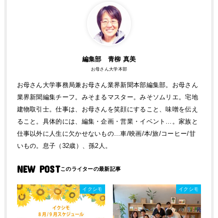
編集部 青柳 真美
お母さん大学本部
お母さん大学事務局兼お母さん業界新聞本部編集部。お母さん
業界新聞編集チーフ。みそまるマスター。みそソムリエ。宅地
建物取引士。仕事は、お母さんを笑顔にすること、味噌を伝え
ること。具体的には、編集・企画・営業・イベント…。家族と
仕事以外に人生に欠かせないもの…車/映画/本/旅/コーヒー/甘
いもの。息子（32歳）、孫2人。
NEW POST
イクシモ
イクシモ