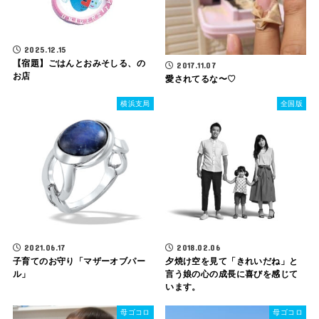
2025.12.15
【宿題】ごはんとおみそしる、の
2017.11.07
お店
愛されてるな〜♡
横浜支局
全国版
2021.06.17
2018.02.06
子育てのお守り「マザーオブパー
夕焼け空を見て「きれいだね」と
ル」
言う娘の心の成長に喜びを感じて
います。
母ゴコロ
母ゴコロ