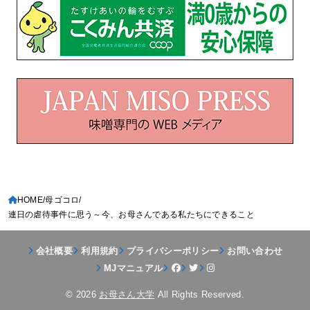
HOME
母ゴコロ
連日の虐待事件に思う～今、お母さんである私たちにできること
会社概要
利用規約
プライバシーポリシー
お問い合わせ
MJマニュアル
© 2026
お母さん大学
All Rights Reserved.