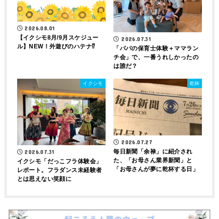
2026.08.01
【イクシモ8月/9月スケジュー
2026.07.31
ル】NEW！外遊びのハテナ⁉
「パパの保育士体験＋ママラン
チ会」で、一番うれしかったの
は誰だ？
イクシモ
乾杯
2026.07.27
毎日新聞「余禄」に紹介され
2026.07.31
た、「お母さん業界新聞」と
イクシモ「だっこフラ体験会」
「お母さんが夢に乾杯する日」
レポート。フラダンス未経験者
とは思えない笑顔に