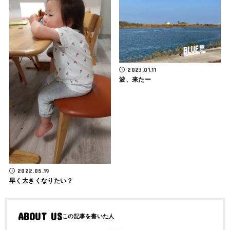
2023.01.11
波、来たー
2022.05.19
早く大きくなりたい？
ABOUT US