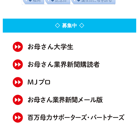
福岡
記念日
誕生日に母を語る
◇ 募集中 ◇