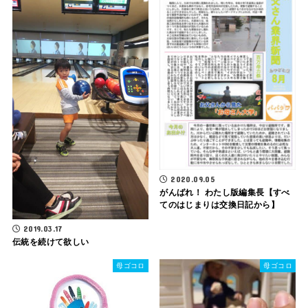
2020.09.05
がんばれ！ わたし版編集長【すべ
てのはじまりは交換日記から】
2019.03.17
伝統を続けて欲しい
母ゴコロ
母ゴコロ