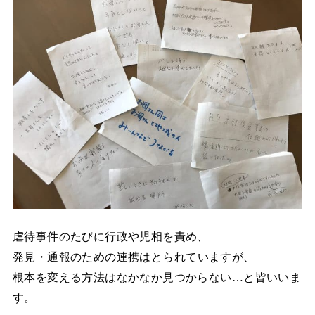
虐待事件のたびに行政や児相を責め、
発見・通報のための連携はと
られていますが、
根本を変える方法はなかなか見つからない…と皆いいま
す。