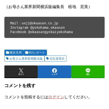
（お母さん業界新聞横浜版編集長 植地 宏美）
Mail：ueji@okaasan.co.jp

Instagram @yokohama.okaasan

Facebook @okaasangyokaiyokohama
横浜支局
MJレポート
お母さん業界新聞横浜版
日日是母日
ポスト
シェア
送る
コメントを残す
コメントを投稿するには
ログイン
してください。