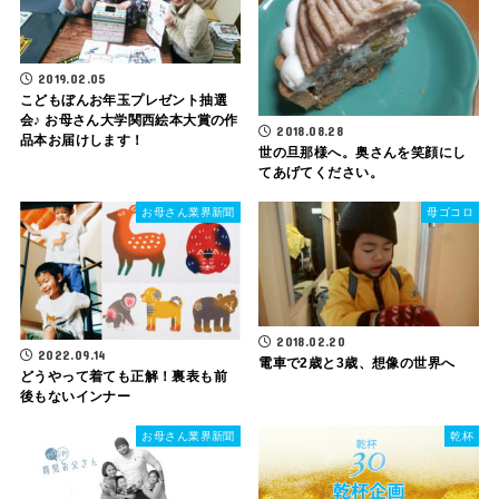
2019.02.05
こどもぼんお年玉プレゼント抽選
会♪ お母さん大学関西絵本大賞の作
2018.08.28
品本お届けします！
世の旦那様へ。奥さんを笑顔にし
てあげてください。
お母さん業界新聞
母ゴコロ
2018.02.20
2022.09.14
電車で2歳と3歳、想像の世界へ
どうやって着ても正解！裏表も前
後もないインナー
お母さん業界新聞
乾杯