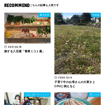
RECOMMEND
横浜支局
全国版
2021.06.18
旅する八百屋「青果ミコト屋」
2020.10.14
子育て中のお母さんの大変さと
CPUに例えると
えほん箱プロジェクト
母ゴコロ