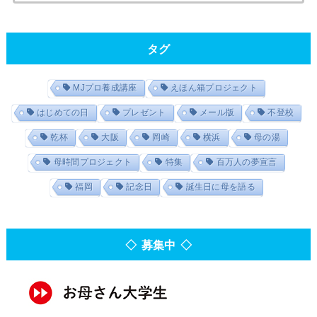
タグ
MJプロ養成講座
えほん箱プロジェクト
はじめての日
プレゼント
メール版
不登校
乾杯
大阪
岡崎
横浜
母の湯
母時間プロジェクト
特集
百万人の夢宣言
福岡
記念日
誕生日に母を語る
◇ 募集中 ◇