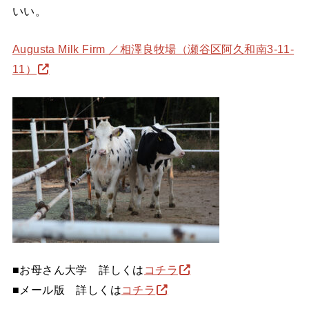
いい。
Augusta Milk Firm ／相澤良牧場（瀬谷区阿久和南3-11-
11）
■お母さん大学 詳しくは
コチラ
■メール版 詳しくは
コチラ