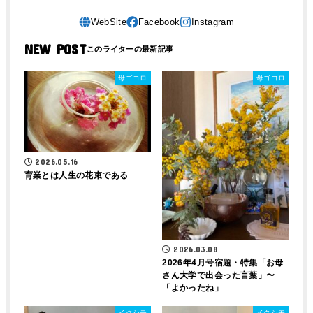
NEW POST
母ゴコロ
母ゴコロ
2026.05.16
育業とは人生の花束である
2026.03.08
2026年4月号宿題・特集「お母
さん大学で出会った言葉」〜
「よかったね」
イクシモ
イクシモ