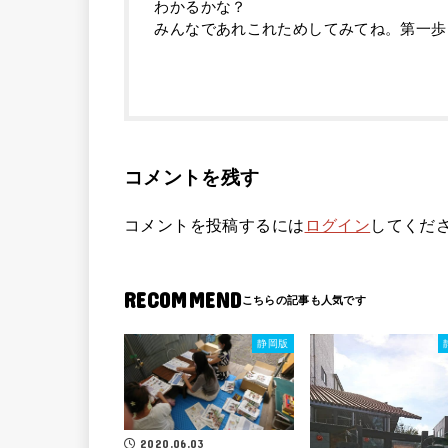
わかるかな？
みんなであれこれためしてみてね。第一歩
コメントを残す
コメントを投稿するには
ログイン
してくだ
RECOMMEND
静岡版
2020.06.03