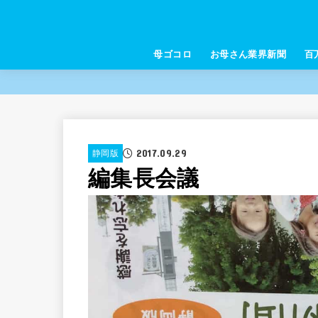
母ゴコロ
お母さん業界新聞
百
2017.09.29
静岡版
編集長会議