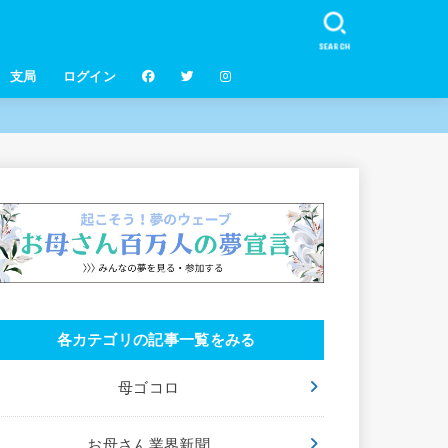
SEARCH
支局
ログイン
各カテゴリの記事一覧をみる
母ゴコロ
お母さん業界新聞