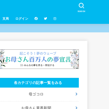
SEARCH
支局
ログイン
各カテゴリの記事一覧をみる
母ゴコロ
お母さん業界新聞