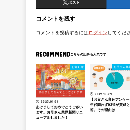
ポスト
コメントを残す
コメントを投稿するには
ログイン
してくだ
RECOMMEND
お知らせ
お父さん業
2021.12.29
【お父さん育休アンケー
2023.01.01
年代問わず93%が賛成
あけましておめでとうござい
答。その理由は
ます。お母さん業界新聞リニ
ューアルしました！