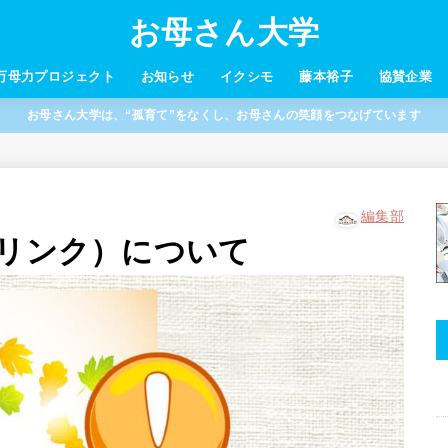
お母さん大学
万母力プロジェクト
お知らせ
イクシモ
藤本裕子
協賛企業
お母さん大学は、“孤育て”をなくし、お母さんの笑顔をつなげています
編集部
マリンク）について