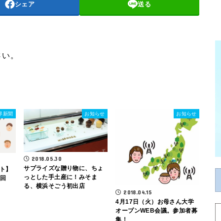
シェア
送る
さい。
界新聞
お知らせ
お知らせ
2018.05.30
サプライズな贈り物に、ちょ
ト】
っとした手土産に！みそま
と回
る、横浜そごう初出店
2018.04.15
4月17日（火）お母さん大学
オープンWEB会議。参加者募
集！