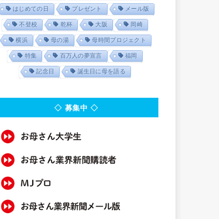
はじめての日
プレゼント
メール版
不登校
乾杯
大阪
岡崎
横浜
母の湯
母時間プロジェクト
特集
百万人の夢宣言
福岡
記念日
誕生日に母を語る
◇ 募集中 ◇