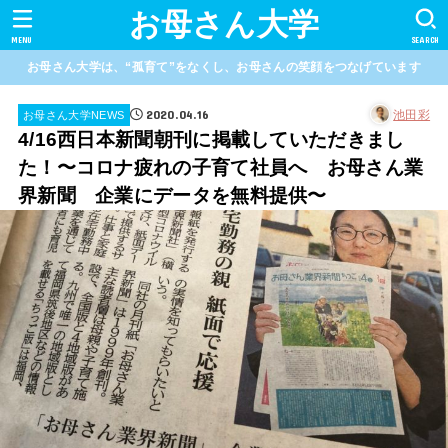
お母さん大学
MENU
SEARCH
お母さん大学は、“孤育て”をなくし、お母さんの笑顔をつなげています
2020.04.16
池田彩
お母さん大学NEWS
4/16西日本新聞朝刊に掲載していただきまし
た！〜コロナ疲れの子育て社員へ お母さん業
界新聞 企業にデータを無料提供〜