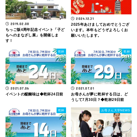
2024.12.31
2019.02.08
2025年あけましておめでとうござ
ちっご版4周年記念イベント「子ど
います。本年もどうぞよろしくお
もへのまなざし展」を開催しま
願いいたします。
す！
乾杯
乾杯
2021.07.06
2021.07.01
イベントの醍醐味は◆乾杯24日前
お母さんが夢に乾杯する日は、ど
うして7月30日？◆乾杯29日前
乾杯
お母さん大学NEWS