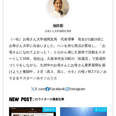
池田彩
お母さん大学福岡支局長
（一社）お母さん大学福岡支局 代表理事 長女が1歳の頃に
お母さん大学に出会いました。ペンを持ち視点が変化し、「お
母さんになれてよかった！」と心から感じ久留米で活動をスタ
ートして15年。現在は、久留米市合川町の「松葉荘」で居場所
づくりをしながら、九州中のお母さんにお母さん業界新聞を届
けようと奮闘中。３児（高３、高１、小６）の母／MJプロ／み
そまるマスター／みそソムリエ
NEW POST
福岡支局
母ゴコロ