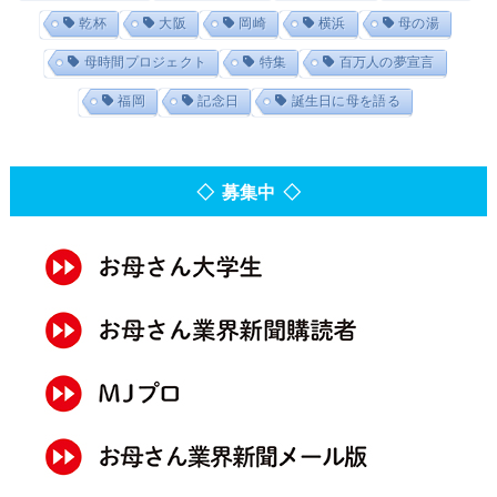
乾杯
大阪
岡崎
横浜
母の湯
母時間プロジェクト
特集
百万人の夢宣言
福岡
記念日
誕生日に母を語る
◇ 募集中 ◇