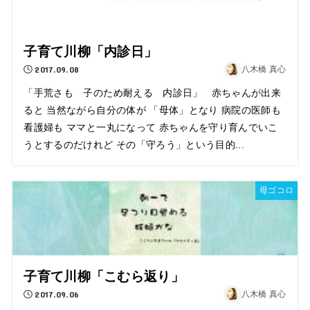
子育て川柳「内診日」
2017.09.08
八木橋 真心
「手荒さも 子のため耐える 内診日」 赤ちゃんが出来
ると 当然ながら自分の体が 「母体」となり 病院の医師も
看護婦も ママと一丸になって 赤ちゃんを守り育んでいこ
うとするのだけれど その「守ろう」という目的...
母ゴコロ
子育て川柳「こむら返り」
2017.09.06
八木橋 真心