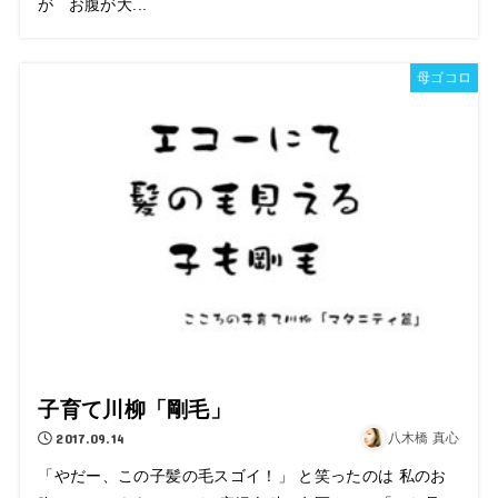
が お腹が大...
母ゴコロ
子育て川柳「剛毛」
2017.09.14
八木橋 真心
「やだー、この子髪の毛スゴイ！」 と笑ったのは 私のお