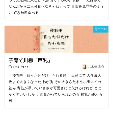
なんだから二人分食べなきゃね」って 言葉を免罪符のよう
に 好き放題食べる ...
母ゴコロ
子育て川柳「巨乳」
2017.09.17
八木橋 真心
「授乳中 育った分だけ たれる胸」 出産にて 人生最大
級まで大きくなった わが胸 その大きさたるや小玉スイカ
並み 青筋が浮いていささか可愛さには欠けるけれど とに
かくデカい しかし 面白がっていられたのも 授乳が終わる
日...