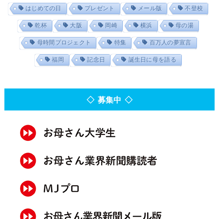
はじめての日
プレゼント
メール版
不登校
乾杯
大阪
岡崎
横浜
母の湯
母時間プロジェクト
特集
百万人の夢宣言
福岡
記念日
誕生日に母を語る
◇ 募集中 ◇