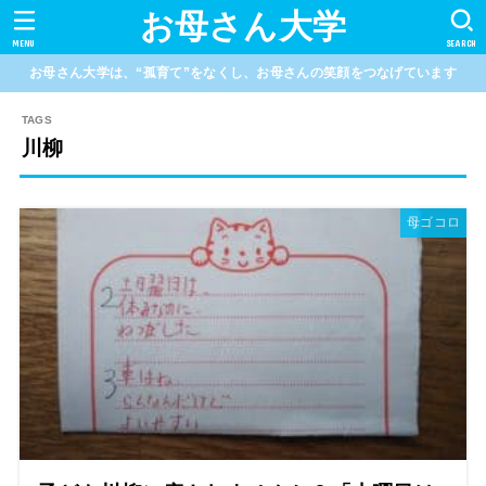
お母さん大学
MENU
SEARCH
お母さん大学は、“孤育て”をなくし、お母さんの笑顔をつなげています
川柳
母ゴコロ