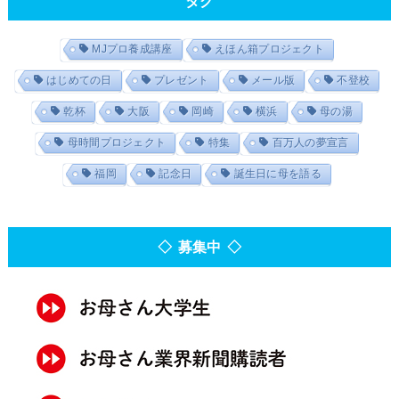
タグ
MJプロ養成講座
えほん箱プロジェクト
はじめての日
プレゼント
メール版
不登校
乾杯
大阪
岡崎
横浜
母の湯
母時間プロジェクト
特集
百万人の夢宣言
福岡
記念日
誕生日に母を語る
◇ 募集中 ◇