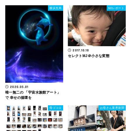
横浜支局
MJレポート
2017.10.18
セレクトMJ＠小さな変態
2020.05.01
唯一無二の 「宇宙水族館アート」
で 幸せの循環を
母ゴコロ
お母さん業界新聞