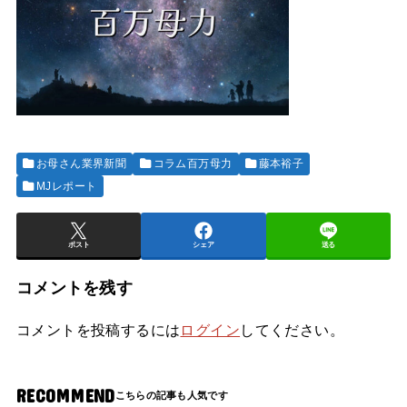
お母さん業界新聞
コラム百万母力
藤本裕子
MJレポート
ポスト
シェア
送る
コメントを残す
コメントを投稿するには
ログイン
してください。
RECOMMEND