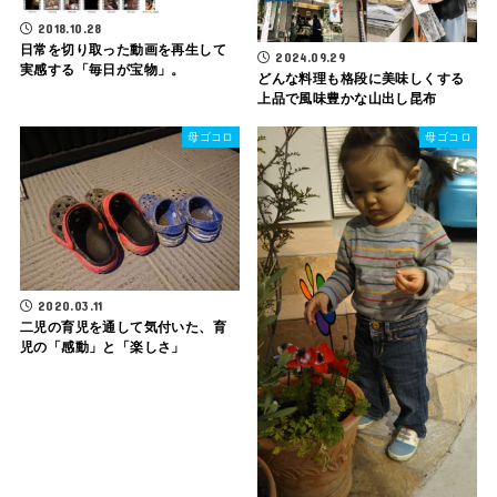
2018.10.28
日常を切り取った動画を再生して
2024.09.29
実感する「毎日が宝物」。
どんな料理も格段に美味しくする
上品で風味豊かな山出し昆布
母ゴコロ
母ゴコロ
2020.03.11
二児の育児を通して気付いた、育
児の「感動」と「楽しさ」