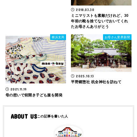
2018.03.30
ミニマリストも素敵だけれど、30
年前の靴を捨てないでおいてくれ
たお母さんありがとう
横浜支局
お母さん業界新聞
2025.10.13
平野郷惣社 杭全神社を訪ねて
2021.11.19
母の想いで前開き子ども服を開発
ABOUT US