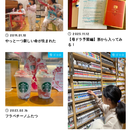
2025.11.12
2019.01.10
【母ドラ予習編】形から入ってみ
やっと一つ新しい命が生まれた
る！
母ゴコロ
母ゴコロ
2023.02.16
フラペチーノふたつ