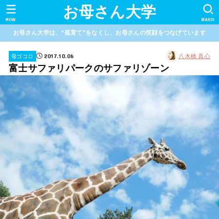
お母さん大学
MENU
SEARCH
お母さん大学は、“孤育て”をなくし、お母さんの笑顔をつなげています
2017.10.06
八木橋 真心
母ゴコロ
富士サファリパークのサファリゾーン