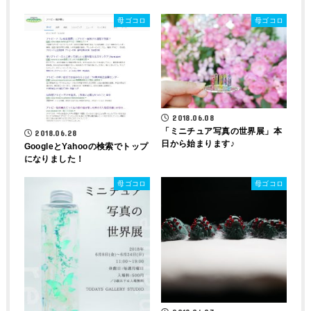
母ゴコロ
母ゴコロ
2018.06.08
「ミニチュア写真の世界展」本
2018.06.28
日から始まります♪
GoogleとYahooの検索でトップ
になりました！
母ゴコロ
母ゴコロ