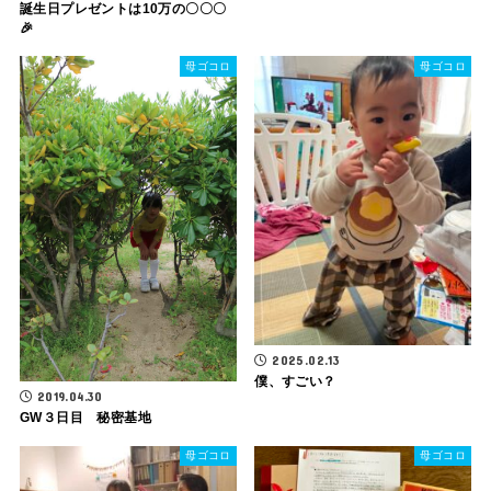
誕生日プレゼントは10万の〇〇〇
🎉
母ゴコロ
母ゴコロ
2025.02.13
僕、すごい？
2019.04.30
GW３日目 秘密基地
母ゴコロ
母ゴコロ