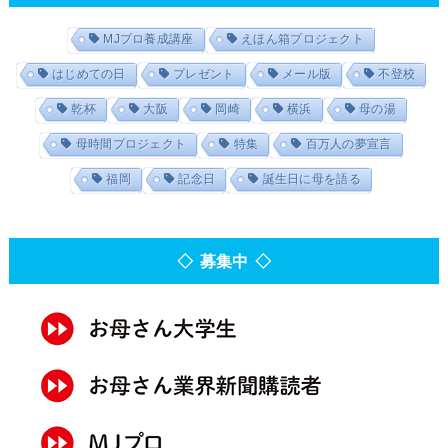
MJプロ養成講座
えほん箱プロジェクト
はじめての日
プレゼント
メール版
不登校
乾杯
大阪
岡崎
横浜
母の湯
母時間プロジェクト
特集
百万人の夢宣言
福岡
記念日
誕生日に母を語る
◇ 募集中 ◇