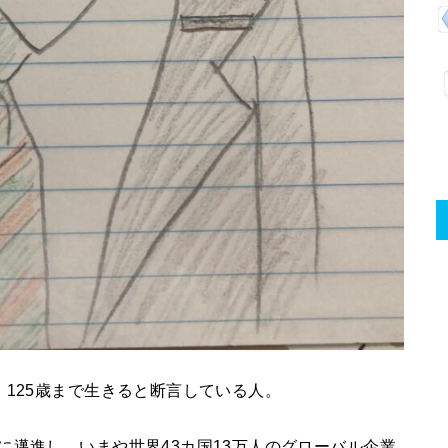
、125歳まで生きると断言している人。
に邁進し、いまや世界43カ国13万人のグローバル企業