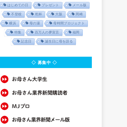
はじめての日
プレゼント
メール版
不登校
乾杯
大阪
岡崎
横浜
母の湯
母時間プロジェクト
特集
百万人の夢宣言
福岡
記念日
誕生日に母を語る
◇ 募集中 ◇