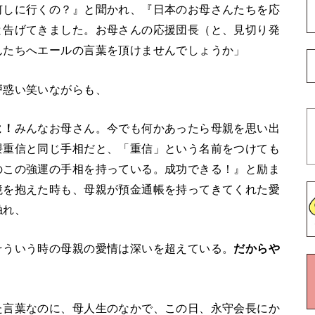
何しに行くの？』と聞かれ、『日本のお母さんたちを応
と告げてきました。お母さんの応援団長（と、見切り発
んたちへエールの言葉を頂けませんでしょうか」
戸惑い笑いながらも、
よ！
みんなお母さん。今でも何かあったら母親を思い出
隈重信と同じ手相だと、「重信」という名前をつけても
のこの強運の手相を持っている。成功できる！』と励ま
境を抱えた時も、母親が預金通帳を持ってきてくれた愛
触れ、
そういう時の母親の愛情は深いを超えている。
だからや
た言葉なのに、母人生のなかで、この日、永守会長にか