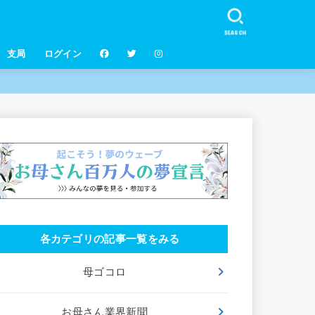
SEARCH
支局
ログイン
各カテゴリの記事一覧をみる
母ゴコロ
お母さん業界新聞