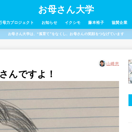
お母さん大学
万母力プロジェクト
お知らせ
イクシモ
藤本裕子
協賛企業
お母さん大学は、“孤育て”をなくし、お母さんの笑顔をつなげています
山﨑恵
さんですよ！