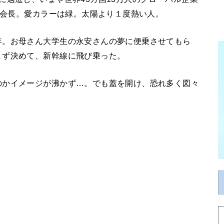
重信会長。愛カラーは緑。太陽より１度熱い人。
年。お母さん大学生の永安さんの夢に便乗させてもら
まず決めて、新幹線に飛び乗った。
のかイメージが沸かず…。でも蓋を開け、恐れ多く図々