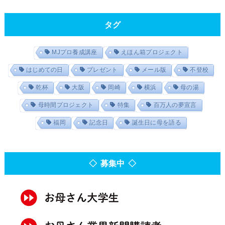
タグ
MJプロ養成講座
えほん箱プロジェクト
はじめての日
プレゼント
メール版
不登校
乾杯
大阪
岡崎
横浜
母の湯
母時間プロジェクト
特集
百万人の夢宣言
福岡
記念日
誕生日に母を語る
◇ 募集中 ◇