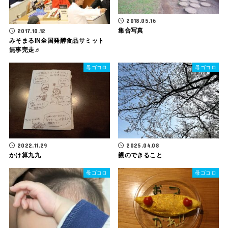
2018.05.16
集合写真
2017.10.12
みそまるIN全国発酵食品サミット
無事完走♬
母ゴコロ
母ゴコロ
2022.11.29
2025.04.08
かけ算九九
親のできること
母ゴコロ
母ゴコロ