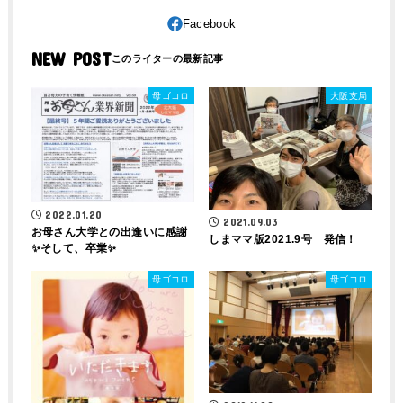
NEW POST
母ゴコロ
大阪支局
2022.01.20
2021.09.03
お母さん大学との出逢いに感謝
しまママ版2021.9号 発信！
✨そして、卒業✨
母ゴコロ
母ゴコロ