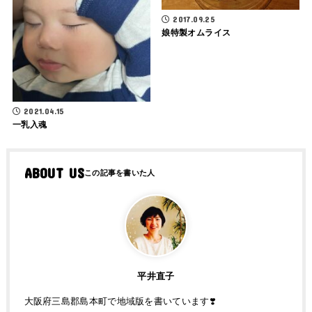
2017.09.25
娘特製オムライス
2021.04.15
一乳入魂
ABOUT US
平井直子
大阪府三島郡島本町で地域版を書いています❣️