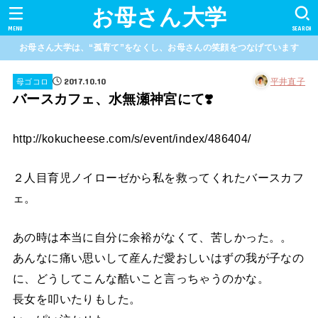
お母さん大学
MENU
SEARCH
お母さん大学は、“孤育て”をなくし、お母さんの笑顔をつなげています
2017.10.10
平井直子
母ゴコロ
バースカフェ、水無瀬神宮にて❣️
http://kokucheese.com/s/event/index/486404/
２人目育児ノイローゼから私を救ってくれたバースカフ
ェ。
あの時は本当に自分に余裕がなくて、苦しかった。。
あんなに痛い思いして産んだ愛おしいはずの我が子なの
に、どうしてこんな酷いこと言っちゃうのかな。
長女を叩いたりもした。