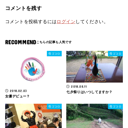
コメントを残す
コメントを投稿するには
ログイン
してください。
RECOMMEND
母ゴコロ
母ゴコロ
2018.08.11
2018.02.03
七夕祭りはいつしてますか？
女優デビュー？
母ゴコロ
母ゴコロ